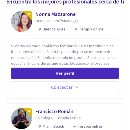
Encuentra los mejores profesionales cerca de ti
Norma Mazzarone
Licenciada en Psicología
Buenos Aires
Terapia online
Si estas viviendo conflictos familiares. Crisis matrimoniales.
Relaciones dificiles. Si estás pasando por un momento de
difícil solución. Si sentís que solo no podes. Si precisas una
escucha. Si consideras que estás bloqueado. Si precisás
comprensión. Si no logras definir proyectos, objetivos,
Ver perfil
sueños, deseos. Si pensás que lo que te pasa no es tan
grave, pero podría ayudar. Si estás en adicciones y tu
intención es hacer algo con lo que te está pasando. No dudes
Contactar
en comunicarte a fin de comenzar a resolver la situación que
está generando esa angustia.
Francisco Román
Psicólogo - Terapia Online
Miami Beach
Terapia online