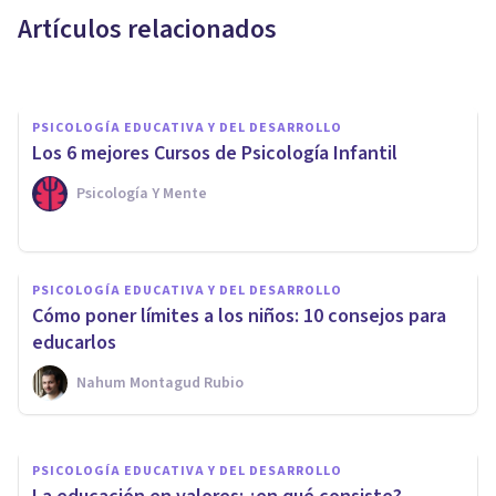
Artículos relacionados
Bertrand Regader
PSICOLOGÍA EDUCATIVA Y DEL DESARROLLO
Los 6 mejores Cursos de Psicología Infantil
Psicología Y Mente
PSICOLOGÍA EDUCATIVA Y DEL DESARROLLO
Cómo educar las emociones de
PSICOLOGÍA EDUCATIVA Y DEL DESARROLLO
los niños, en 3 claves (y
Cómo poner límites a los niños: 10 consejos para
beneficios)
educarlos
Nahum Montagud Rubio
Bertrand Regader
PSICOLOGÍA EDUCATIVA Y DEL DESARROLLO