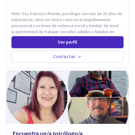
Hola ! Soy francisco Roman, psicólogo con mas de 20 años de
experiencia, tanto en clinica como en acompañamiento
psicosocial a victimas de violencia social y familiar. He tenido
la oportunidad de trabajar con niños adultos y familias en
todos los espacios y esto me ha dado un una variedad de
Ver perfil
aprendizajes que ahora pongo a tu disposicion. En la
actualidad puedo atenderte de manera presencial y/o virtual,
de lunes a sabado. el costo de cada sesión lo acordamos en
Contactar
el primer contacto
Encuentra un/a psicólogo/a