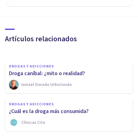
Rayas de cocaína:
componentes, efectos y
peligros
Artículos relacionados
Juan Armando Corbin
DROGAS Y ADICCIONES
Droga caníbal: ¿mito o realidad?
Ismael Dorado Urbistondo
DROGAS Y ADICCIONES
¿Por qué es tan fácil caer en la
DROGAS Y ADICCIONES
adicción a las apuestas online?
¿Cuál es la droga más consumida?
Clínicas Cita
Luis Miguel Real