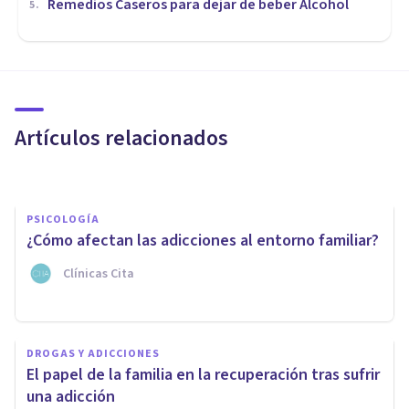
Remedios Caseros para dejar de beber Alcohol
5
.
DROGAS Y ADICCIONES
La codependencia en el
Alcoholismo
Artículos relacionados
Clínica Recal
PSICOLOGÍA
¿Cómo afectan las adicciones al entorno familiar?
Clínicas Cita
DROGAS Y ADICCIONES
DROGAS Y ADICCIONES
La implicación de la familia en
El papel de la familia en la recuperación tras sufrir
el tratamiento del alcoholismo
una adicción