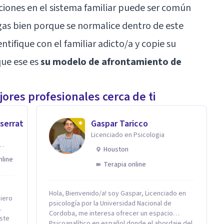
ciones en el sistema familiar puede ser común
gas bien porque se normalice dentro de este
ntifique con el familiar adicto/a y copie su
ue ese es
su modelo de afrontamiento de
ores profesionales cerca de ti
serrat
Gaspar Taricco
Licenciado en Psicologia
Houston
nline
Terapia online
Hola, Bienvenido/a! soy Gaspar, Licenciado en
iero
psicología por la Universidad Nacional de
Cordoba, me interesa ofrecer un espacio
este
Psicoanalítico en español donde el abordaje del