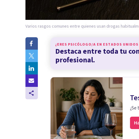
Varios rasgos comunes entre quienes usan drogas habitualm
¿ERES PSICÓLOGO/A EN
ESTADOS UNIDOS
Destaca entre toda tu c
profesional.
Te
¿Se 
Ha