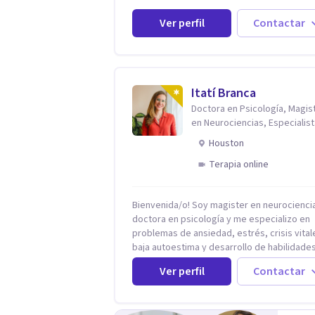
paso. Soy psicóloga clínica bilingüe con más de
una década de experiencia. He dictado
Ver perfil
Contactar
conferencias, escrito artículos y ejercido 
profesora universitaria. Un dato curioso: he
vivido en varios países y conozco de prime
mano lo que significa ser migrante, adapta
los cambios y empezar de nuevo.
Itatí Branca
Doctora en Psicología, Magis
en Neurociencias, Especialist
ansiedad y mindfulness
Houston
Terapia online
Bienvenida/o! Soy magister en neurociencias,
doctora en psicología y me especializo en
problemas de ansiedad, estrés, crisis vital
baja autoestima y desarrollo de habilidade
para el bienestar emocional (acompaño a
Ver perfil
Contactar
problemáticas como la desregulación
emocional, tendencias perfeccionistas,
liderazgo, problemas de sueño, depresión