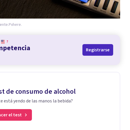
ente.
Pxhere.
?
ompetencia
Registrarse
st de consumo de alcohol
te está yendo de las manos la bebida?
cer el test