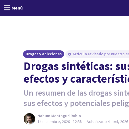
Menú
Drogas y adicciones
Artículo revisado
por nuestro eq
Drogas sintéticas: su
efectos y característ
Un resumen de las drogas sinté
sus efectos y potenciales pelig
Nahum Montagud Rubio
14 diciembre, 2020 - 12:38
— Actualizado
4 abril, 2026