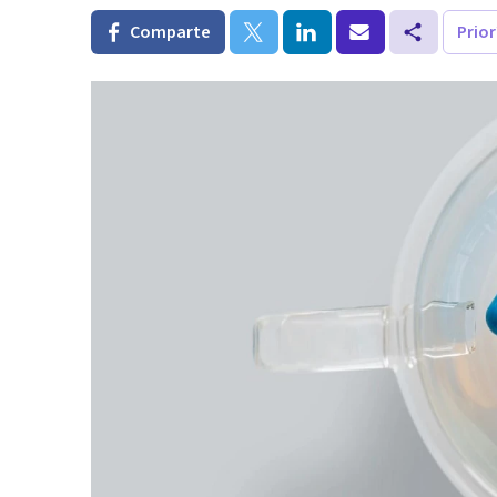
Comparte
Prio