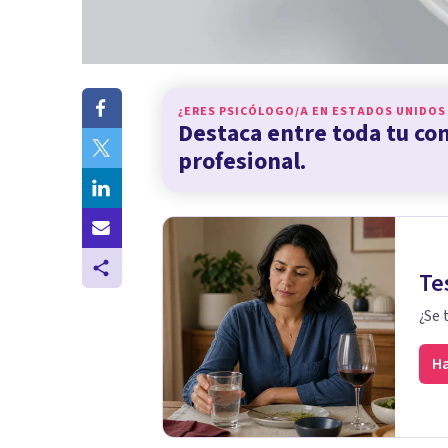
¿ERES PSICÓLOGO/A EN
ESTADOS UNIDOS
Destaca entre toda tu c
profesional.
Te
¿Se 
Ha