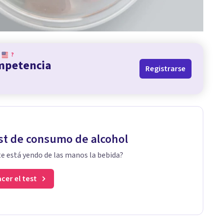
?
ompetencia
Registrarse
st de consumo de alcohol
te está yendo de las manos la bebida?
cer el test