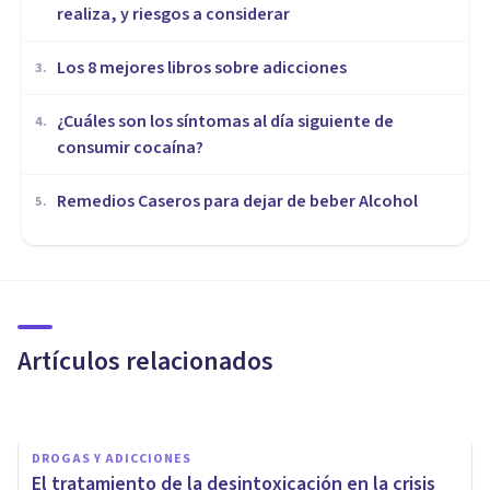
realiza, y riesgos a considerar
Los 8 mejores libros sobre adicciones
3
.
¿Cuáles son los síntomas al día siguiente de
4
.
consumir cocaína?
Remedios Caseros para dejar de beber Alcohol
5
.
DROGAS Y ADICCIONES
¿Cómo es el proceso de
desintoxicación del alcohol?
Artículos relacionados
Clínicas Cita
DROGAS Y ADICCIONES
El tratamiento de la desintoxicación en la crisis