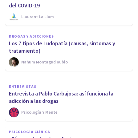
del COVID-19
Llaurant La Llum
PSICOLOGÍA CLÍNICA
DROGAS Y ADICCIONES
¿Cómo ayuda la psicoterapia a
Los 7 tipos de Ludopatía (causas, síntomas y
dejar las drogas?
tratamiento)
Nahum Montagud Rubio
Carolina Marín
ENTREVISTAS
Entrevista a Pablo Carbajosa: así funciona la
adicción a las drogas
Psicología Y Mente
PSICOLOGÍA CLÍNICA