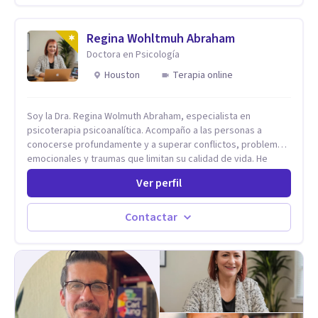
Humanista-Relacional con Terapia Breve, donde el modo en
que te vinculas ocupa un lugar central: cómo te relacionas
contigo, con las demás personas y con tu entorno. Además
Regina Wohltmuh Abraham
de mi formación en psicoterapia, cuento con especialización
Doctora en Psicología
en sexoterapia, por lo que también acompaño temas de salud
Houston
Terapia online
sexual, terapia de pareja, diversidad sexual y de género,
dificultades en el deseo, intimidad, orientación o identidad.
Busco que el espacio terapéutico sea un lugar donde puedas
Soy la Dra. Regina Wolmuth Abraham, especialista en
hablar de estos temas sin juicios, con respeto y libertad.
psicoterapia psicoanalítica. Acompaño a las personas a
Trabajo con objetivos claros y realistas, sin fórmulas rígidas:
conocerse profundamente y a superar conflictos, problemas
combinamos profundidad emocional con una mirada práctica
emocionales y traumas que limitan su calidad de vida. He
sobre tu vida diaria.
trabajado en reconocidas instituciones como el Hospital
Ver perfil
Psiquiátrico San Rafael, Instituto Psiquiátrico MENDAO, San
Bernardino, Hospital Psiquiátrico Infantil y el Centro de
Integración Juvenil. Además, tuve el privilegio de colaborar
Contactar
en comunidades como Olivar del Conde y Xochimilco, lo que
me permitió conocer diversas realidades y necesidades.