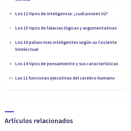
Los 12 tipos de inteligencia: ¿cuál posees tú?
6
.
Los 15 tipos de falacias lógicas y argumentativas
7
.
Los 10 países mas inteligentes según su Cociente
8
.
Intelectual
Los 14 tipos de pensamiento y sus características
9
.
Las 11 funciones ejecutivas del cerebro humano
10
.
COGNICIÓN E INTELIGENCIA
La relación entre inteligencia
y felicidad
Artículos relacionados
Alex Figueroba