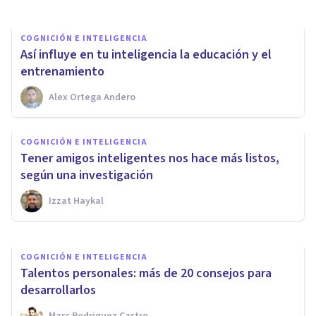
COGNICIÓN E INTELIGENCIA
Así influye en tu inteligencia la educación y el
entrenamiento
Alex Ortega Andero
COGNICIÓN E INTELIGENCIA
Las personas inteligentes
COGNICIÓN E INTELIGENCIA
prefieren vivir de noche y les
Tener amigos inteligentes nos hace más listos,
cuesta más dormir
según una investigación
Izzat Haykal
Bertrand Regader
COGNICIÓN E INTELIGENCIA
Talentos personales: más de 20 consejos para
desarrollarlos
Marc Rodriguez Castro