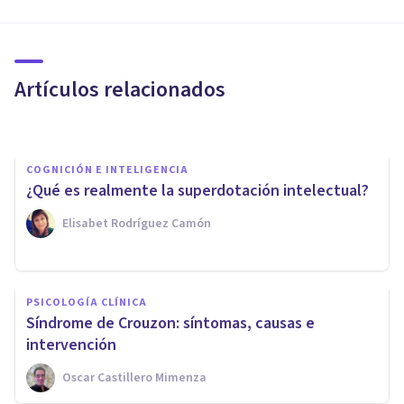
Estudiantes superdotados:
diferencias individuales entre
niños con una inteligencia
Artículos relacionados
extraordinaria
Pablo Álvarez Carneros
COGNICIÓN E INTELIGENCIA
​¿Qué es realmente la superdotación intelectual?
Elisabet Rodríguez Camón
COGNICIÓN E INTELIGENCIA
PSICOLOGÍA CLÍNICA
La teoría de la inteligencia de
Síndrome de Crouzon: síntomas, causas e
Francis Galton
intervención
Oscar Castillero Mimenza
Arturo Torres