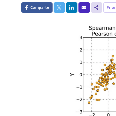
Comparte
Prio