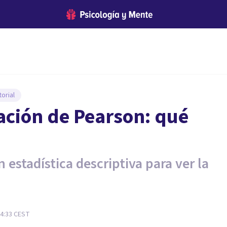
orial
lación de Pearson: qué
 estadística descriptiva para ver la
4:33
CEST