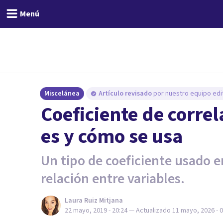
Menú
Miscelánea
Artículo revisado
por nuestro equipo edit
Coeficiente de corre
es y cómo se usa
Un tipo de coeficiente usado en
relación entre variables.
Laura Ruiz Mitjana
22 mayo, 2019 - 20:24
— Actualizado
11 mayo, 2026 - 0