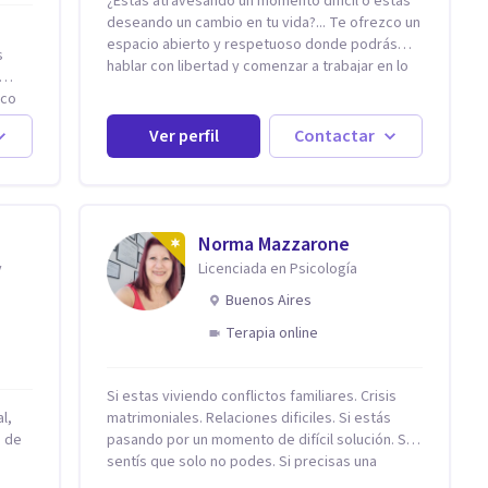
¿Estas atravesando un momento difícil o estas
deseando un cambio en tu vida?... Te ofrezco un
espacio abierto y respetuoso donde podrás
s
hablar con libertad y comenzar a trabajar en lo
que hoy te preocupa. Me especializo en
ico
Trastornos de Ansiedad y a lo largo de mi
experiencia profesional he acompañado a
Ver perfil
Contactar
ma en
muchas Familias y Parejas con distintas
problemáticas como el manejo del estrés,
Autoestima, Gestión de la Ira, Depresión, Retos
en la Crianza, Codependencia, Celos, entre
nal.
otros. Cuento con más de 12 años de
Norma Mazzarone
onal,
experiencia en el área de la Salud mental y he
y
Licenciada en Psicología
trabajado en distintos contextos clínicos con
Buenos Aires
niños, Adolescentes y Adultos
Terapia online
as de
r la
Si estas viviendo conflictos familiares. Crisis
l,
matrimoniales. Relaciones dificiles. Si estás
n de
pasando por un momento de difícil solución. Si
sentís que solo no podes. Si precisas una
escucha. Si consideras que estás bloqueado. Si