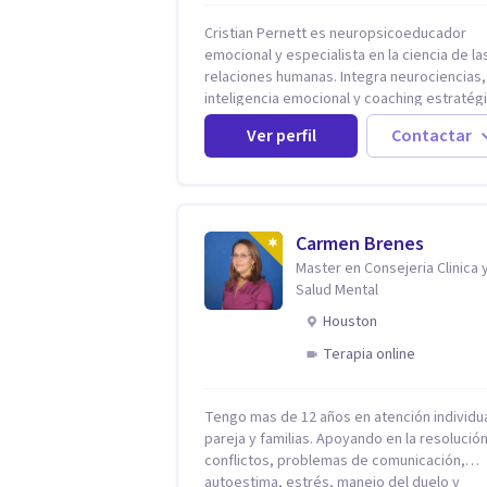
Cristian Pernett es neuropsicoeducador
emocional y especialista en la ciencia de la
relaciones humanas. Integra neurociencias,
inteligencia emocional y coaching estratég
para convertir la evidencia científica en
Ver perfil
Contactar
herramientas prácticas que mejoran la for
que las personas viven, aman, lideran y se
comunican. Con más de 20 años de experiencia,
acompaña a personas, parejas y líderes en
procesos de desarrollo personal y profesio
Carmen Brenes
Su trabajo se centra en la regulación emoci
Master en Consejeria Clinica 
las relaciones de pareja, la comunicación
Salud Mental
efectiva y el liderazgo consciente. Su
metodología combina psicología
Houston
contemporánea, neurociencias y estrategi
Terapia online
cambio basadas en evidencia para fortalece
autoestima, desarrollar habilidades
socioemocionales y promover cambios
Tengo mas de 12 años en atención individua
sostenibles. Como divulgador científico, acerca
pareja y familias. Apoyando en la resolució
la psicología y las neurociencias a la vida
conflictos, problemas de comunicación,
cotidiana mediante contenidos claros,
autoestima, estrés, manejo del duelo y