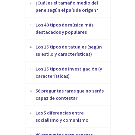
¿Cuál es el tamaño medio del
2
.
pene según el país de origen?
Los 40 tipos de música más
3
.
destacados y populares
Los 15 tipos de tatuajes (según
4
.
su estilo y características)
Los 15 tipos de investigación (y
5
.
características)
56 preguntas raras que no serás
6
.
capaz de contestar
Las 5 diferencias entre
7
.
socialismo y comunismo
40 preguntas para pensar y