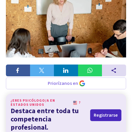
Priorízanos en
¿ERES PSICÓLOGO/A EN
?
ESTADOS UNIDOS
Destaca entre toda tu
Registrarse
competencia
profesional.