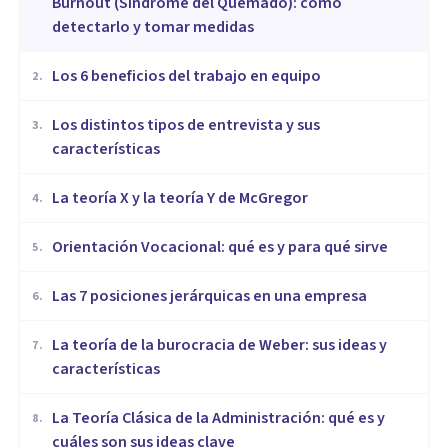
Burnout (Síndrome del Quemado): cómo
detectarlo y tomar medidas
​Los 6 beneficios del trabajo en equipo
2
.
​Los distintos tipos de entrevista y sus
3
.
características
La teoría X y la teoría Y de McGregor
4
.
Orientación Vocacional: qué es y para qué sirve
5
.
Las 7 posiciones jerárquicas en una empresa
6
.
La teoría de la burocracia de Weber: sus ideas y
7
.
características
La Teoría Clásica de la Administración: qué es y
8
.
cuáles son sus ideas clave