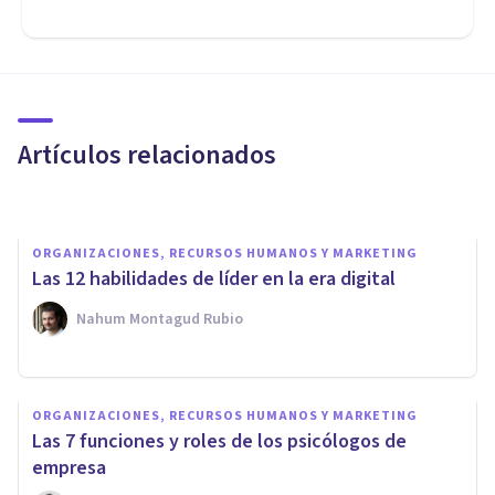
ORGANIZACIONES, RECURSOS HUMANOS Y MARKETING
¿Qué hace un departamento de
RRHH para tener satisfechos a
los empleados?
Artículos relacionados
U M
ORGANIZACIONES, RECURSOS HUMANOS Y MARKETING
Las 12 habilidades de líder en la era digital
Nahum Montagud Rubio
ORGANIZACIONES, RECURSOS HUMANOS Y MARKETING
Cómo potenciar el compromiso
ORGANIZACIONES, RECURSOS HUMANOS Y MARKETING
en los equipos: 5 estrategias
​Las 7 funciones y roles de los psicólogos de
eficaces
empresa