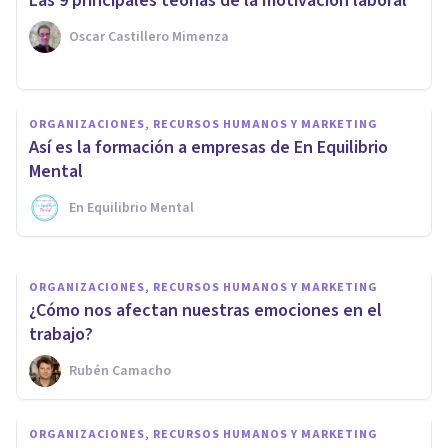
Las 9 principales teorías de la motivación laboral
Oscar Castillero Mimenza
ORGANIZACIONES, RECURSOS HUMANOS Y MARKETING
ORGANIZACIONES, RECURSOS HUMANOS Y MARKETING
Apatía laboral: posibles causas
Así es la formación a empresas de En Equilibrio
y cómo superarla
Mental
En Equilibrio Mental
Tomás Santa Cecilia
ORGANIZACIONES, RECURSOS HUMANOS Y MARKETING
¿Cómo nos afectan nuestras emociones en el
trabajo?
Rubén Camacho
ORGANIZACIONES, RECURSOS HUMANOS Y MARKETING