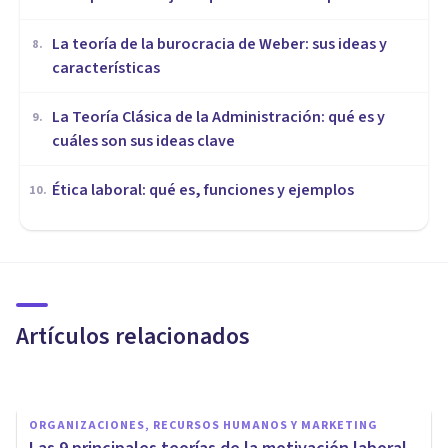
La teoría de la burocracia de Weber: sus ideas y
8
.
características
La Teoría Clásica de la Administración: qué es y
9
.
cuáles son sus ideas clave
Ética laboral: qué es, funciones y ejemplos
10
.
ORGANIZACIONES, RECURSOS HUMANOS Y MARKETING
La gestión emocional ante el
primer día de trabajo en una
nueva empresa
Artículos relacionados
Desirée Infante Caballero
ORGANIZACIONES, RECURSOS HUMANOS Y MARKETING