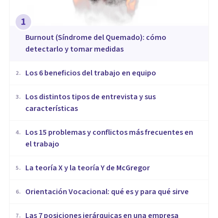
1
Burnout (Síndrome del Quemado): cómo
detectarlo y tomar medidas
​Los 6 beneficios del trabajo en equipo
2
.
​Los distintos tipos de entrevista y sus
3
.
características
​Los 15 problemas y conflictos más frecuentes en
4
.
el trabajo
La teoría X y la teoría Y de McGregor
5
.
Orientación Vocacional: qué es y para qué sirve
6
.
Las 7 posiciones jerárquicas en una empresa
7
.