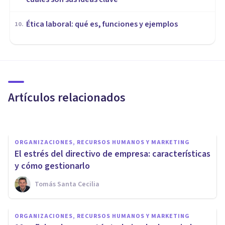
Ética laboral: qué es, funciones y ejemplos
10
.
ORGANIZACIONES, RECURSOS HUMANOS Y MARKETING
7 habilidades profesionales
importantes para trabajar o
emprender
Artículos relacionados
Rubén Camacho
ORGANIZACIONES, RECURSOS HUMANOS Y MARKETING
El estrés del directivo de empresa: características
y cómo gestionarlo
Tomás Santa Cecilia
ORGANIZACIONES, RECURSOS HUMANOS Y MARKETING
ORGANIZACIONES, RECURSOS HUMANOS Y MARKETING
El miedo a decir 'no' en el