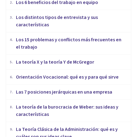
​Los 6 beneficios del trabajo en equipo
2
.
​Los distintos tipos de entrevista y sus
3
.
características
​Los 15 problemas y conflictos más frecuentes en
4
.
el trabajo
La teoría X y la teoría Y de McGregor
5
.
Orientación Vocacional: qué es y para qué sirve
6
.
Las 7 posiciones jerárquicas en una empresa
7
.
La teoría de la burocracia de Weber: sus ideas y
8
.
características
La Teoría Clásica de la Administración: qué es y
9
.
cuáles son sus ideas clave