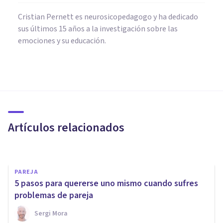
Cristian Pernett es neurosicopedagogo y ha dedicado
sus últimos 15 años a la investigación sobre las
emociones y su educación.
PAREJA
Terapia de pareja online en
tiempos de confinamiento
Artículos relacionados
Sara Navarrete
PAREJA
5 pasos para quererse uno mismo cuando sufres
problemas de pareja
Sergi Mora
PAREJA