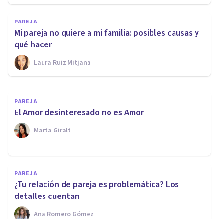
'Mi pareja solo ve lo malo de
PAREJA
mí': posibles causas y qué
Mi pareja no quiere a mi familia: posibles causas y
hacer
qué hacer
Laura Ruiz Mitjana
Nahum Montagud Rubio
PAREJA
El Amor desinteresado no es Amor
Marta Giralt
PAREJA
¿Tu relación de pareja es problemática? Los
detalles cuentan
Ana Romero Gómez