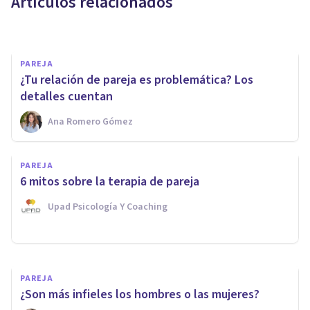
Artículos relacionados
Sara Navarrete
PAREJA
¿Tu relación de pareja es problemática? Los
detalles cuentan
Ana Romero Gómez
PAREJA
'Mi pareja solo ve lo malo de
PAREJA
mí': posibles causas y qué
6 mitos sobre la terapia de pareja
hacer
Upad Psicología Y Coaching
Nahum Montagud Rubio
PAREJA
¿Son más infieles los hombres o las mujeres?