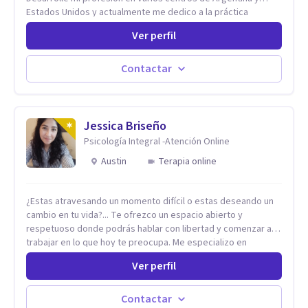
Estados Unidos y actualmente me dedico a la práctica
privada. Utilizo terapias cognitivas conductuales basadas en
Ver perfil
evidencia científica con comprobados resultados. Los
objetivos terapéuticos están centrados en brindar
herramientas concretas para el cambio, que permitan
Contactar
desarrollar nuevas habilidades y estrategias basadas en la
salud y calidad de vida.
Jessica Briseño
Psicología Integral -Atención Online
Austin
Terapia online
¿Estas atravesando un momento difícil o estas deseando un
cambio en tu vida?... Te ofrezco un espacio abierto y
respetuoso donde podrás hablar con libertad y comenzar a
trabajar en lo que hoy te preocupa. Me especializo en
Trastornos de Ansiedad y a lo largo de mi experiencia
Ver perfil
profesional he acompañado a muchas Familias y Parejas con
distintas problemáticas como el manejo del estrés,
Autoestima, Gestión de la Ira, Depresión, Retos en la Crianza,
Contactar