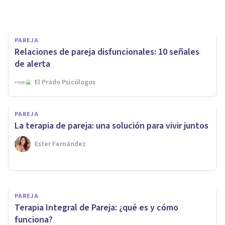
Ignacio García Vicente
PAREJA
Relaciones de pareja disfuncionales: 10 señales
de alerta
El Prado Psicólogos
SEXOLOGÍA
PAREJA
La terapia de pareja y su
La terapia de pareja: una solución para vivir juntos
vínculo con la sexualidad
Ester Fernández
Psicotools
PAREJA
Terapia Integral de Pareja: ¿qué es y cómo
funciona?