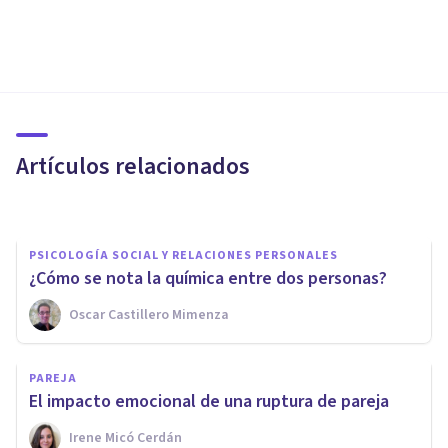
PAREJA
​¿Qué es el amor? (Y qué no lo
es)
Artículos relacionados
Juan Armando Corbin
PSICOLOGÍA SOCIAL Y RELACIONES PERSONALES
¿Cómo se nota la química entre dos personas?
SEXOLOGÍA
Oscar Castillero Mimenza
Deseo sexual: ¿qué elementos
físicos y psicológicos influyen
PAREJA
en él?
El impacto emocional de una ruptura de pareja
Irene Micó Cerdán
José Martín Del Pliego