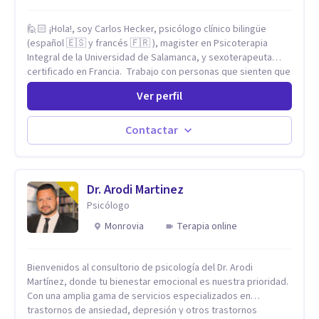
🙋🏻 ¡Hola!, soy Carlos Hecker, psicólogo clínico bilingüe
(español 🇪🇸 y francés 🇫🇷 ), magister en Psicoterapia
Integral de la Universidad de Salamanca, y sexoterapeuta
certificado en Francia. Trabajo con personas que sienten que
algo en su vida dejó de calzar: ansiedad que se desborda,
Ver perfil
tristeza que no se va, duelos que se alargan, relaciones que
repiten el mismo patrón o preguntas en torno a la sexualidad
y la identidad que necesitan un espacio seguro para ser
Contactar
habladas. Mi orientación teórica integra una mirada
Humanista-Relacional con Terapia Breve, donde el modo en
que te vinculas ocupa un lugar central: cómo te relacionas
contigo, con las demás personas y con tu entorno. Además
Dr. Arodi Martinez
de mi formación en psicoterapia, cuento con especialización
Psicólogo
en sexoterapia, por lo que también acompaño temas de salud
Monrovia
Terapia online
sexual, terapia de pareja, diversidad sexual y de género,
dificultades en el deseo, intimidad, orientación o identidad.
Busco que el espacio terapéutico sea un lugar donde puedas
Bienvenidos al consultorio de psicología del Dr. Arodi
hablar de estos temas sin juicios, con respeto y libertad.
Martínez, donde tu bienestar emocional es nuestra prioridad.
Trabajo con objetivos claros y realistas, sin fórmulas rígidas:
Con una amplia gama de servicios especializados en
combinamos profundidad emocional con una mirada práctica
trastornos de ansiedad, depresión y otros trastornos
sobre tu vida diaria.