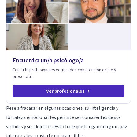
para ayudarte a recuperar tu bienestar emocional. Terapia
Individual, de Pareja y Familiar: Trabajamos contigo y tus
seres queridos para fortalecer las relaciones y mejorar la
dinámica familiar. Evaluaciones Psicológicas y Terapias
Especializadas: Terapia cognitivo-conductual Terapia de
apoyo Terapia psicodinámica Terapia enfocada en la solución
Terapia de exposición Terapia de juego para niños
Tratamiento de Traumas y Trastornos de Estrés
Postraumático: Ofrecemos apoyo psicológico para ayudarte
Encuentra un/a psicólogo/a
a superar experiencias traumáticas y mejorar tu calidad de
vida. Tratamiento de Adicciones.
Consulta profesionales verificados con atención online y
presencial.
Ver profesionales
Pese a fracasar en algunas ocasiones, su inteligencia y
fortaleza emocional les permite ser conscientes de sus
virtudes y sus defectos. Esto hace que tengan una gran paz
interior y les convierte en invencibles.