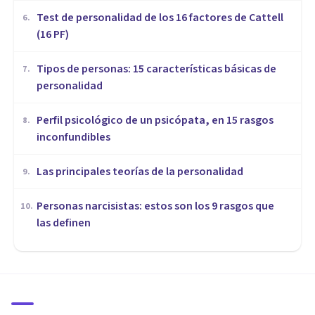
Test de personalidad de los 16 factores de Cattell
6
.
(16 PF)
Tipos de personas: 15 características básicas de
7
.
personalidad
Perfil psicológico de un psicópata, en 15 rasgos
8
.
inconfundibles
Las principales teorías de la personalidad
9
.
Personas narcisistas: estos son los 9 rasgos que
10
.
las definen
PERSONALIDAD
¿Cómo son las personas
ambiciosas? 7 rasgos y
conductas en común