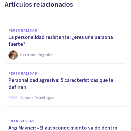
Artículos relacionados
Xavier Molina
PERSONALIDAD
La personalidad resistente: ¿eres una persona
fuerte?
Bertrand Regader
PSICOLOGÍA
¿Cómo descubrir tu misión en
PERSONALIDAD
la vida? La importancia de
Personalidad agresiva: 5 características que la
encontrar tu lugar
definen
Avance Psicólogos
Melissa Santamaría
ENTREVISTAS
Argi Mayner: «El autoconocimiento va de dentro