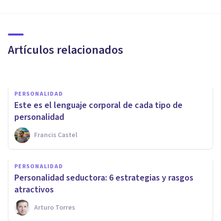
PERSONALIDAD
Música y personalidad: ¿qué
vinculación tienen?
Artículos relacionados
Bertrand Regader
PERSONALIDAD
Este es el lenguaje corporal de cada tipo de
personalidad
Francis Castel
PSICOLOGÍA SOCIAL Y RELACIONES PERSONALES
​Padres tóxicos: 15
PERSONALIDAD
características que los hijos
Personalidad seductora: 6 estrategias y rasgos
detestan
atractivos
Arturo Torres
Juan Armando Corbin