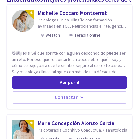
Michelle Coccaro Montserrat
Psicóloga Clínica Bilingüe con formación
avanzada en TCC, Neurociencias e Inteligencia
Emocional.
Weston
Terapia online
👋🏽¡Hola! Sé que abrirte con alguien desconocido puede ser
un reto. Por eso quiero contarte un poco sobre quién soy y
cómo trabajo, para que te sientas seguro al dar este paso.
Soy psicóloga clínica bilingüe con más de una década de
experiencia. He dictado conferencias, escrito artículos y
Ver perfil
ejercido como profesora universitaria. Un dato curioso: he
vivido en varios países y conozco de primera mano lo que
significa ser migrante, adaptarse a los cambios y empezar de
Contactar
nuevo.
María Concepción Alonzo García
Psicoterapia Cognitivo Conductual / Tanatología