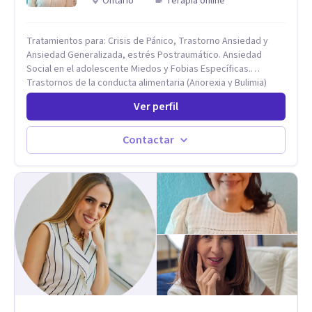
Ontario
Terapia online
Tratamientos para: Crisis de Pánico, Trastorno Ansiedad y
Ansiedad Generalizada, estrés Postraumático. Ansiedad
Social en el adolescente Miedos y Fobias Específicas.
Trastornos de la conducta alimentaria (Anorexia y Bulimia)
Modificación conductas no deseadas. Impulsividad,
Ver perfil
conductas obsesivas, compulsividad. Trastorno obsesivo
compulsivo. Tratamiento Eficaz para la Depresión (AC)
Evaluación, contención e intervención en riesgo Suicida
Contactar
Conductas autolesivas en el adolescente. Problemas con el
consumo de alcohol y sustancias. Tratamiento del Estrés.
Mindfulness. Estimulación temprana, Establecimiento del
vínculo del Apego Seguro. Orientación sexual,
Acompañamiento Tanatológico. Cuidados paliativos en
enfermedades crónicas.