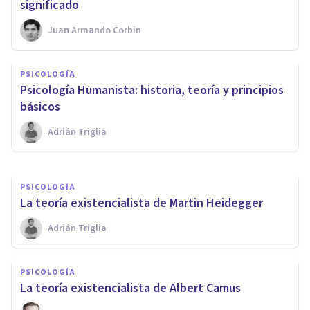
significado
Juan Armando Corbin
BIOGRAFÍAS
PSICOLOGÍA
Karen Horney y su teoría sobre
Psicología Humanista: historia, teoría y principios
la personalidad neurótica
básicos
Adrián Triglia
Arturo Torres
PSICOLOGÍA
La teoría existencialista de Martin Heidegger
Adrián Triglia
PSICOLOGÍA
La teoría existencialista de Albert Camus