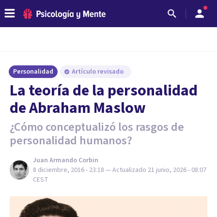
Personalidad
Artículo revisado
La teoría de la personalidad
de Abraham Maslow
¿Cómo conceptualizó los rasgos de
personalidad humanos?
Juan Armando Corbin
8 diciembre, 2016 - 23:18
— Actualizado
21 junio, 2026 - 08:07
CEST