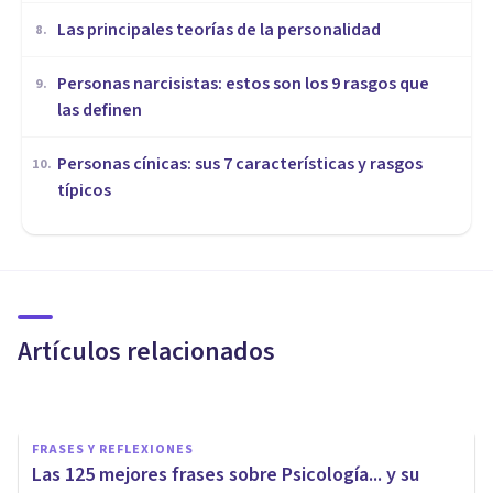
Las principales teorías de la personalidad
8
.
Personas narcisistas: estos son los 9 rasgos que
9
.
las definen
Personas cínicas: sus 7 características y rasgos
10
.
típicos
PSICOLOGÍA
Los 7 tipos de humanismo y
sus características
Artículos relacionados
Arturo Torres
FRASES Y REFLEXIONES
Las 125 mejores frases sobre Psicología... y su