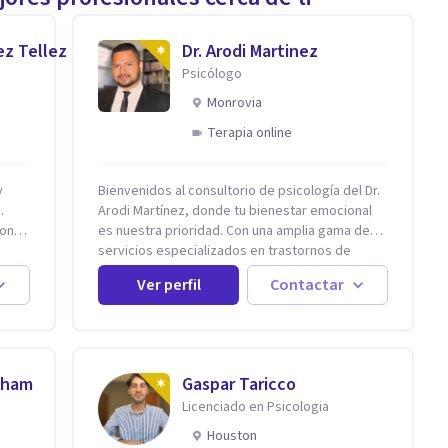
ez Tellez
Dr. Arodi Martinez
Psicólogo
Monrovia
Terapia online
Bienvenidos al consultorio de psicología del Dr.
.
Arodi Martínez, donde tu bienestar emocional
on,
es nuestra prioridad. Con una amplia gama de
servicios especializados en trastornos de
20
ansiedad, depresión y otros trastornos
Ver perfil
Contactar
emocionales, estamos dedicados a ofrecerte el
mejor tratamiento para mejorar tu salud mental.
En nuestro consultorio, ofrecemos una variedad
de terapias y tratamientos diseñados para
satisfacer tus necesidades específicas: Terapia
aham
Gaspar Taricco
para Trastornos de Ansiedad y Depresión:
Licenciado en Psicologia
Somos expertos en el tratamiento de la
ansiedad y la depresión, utilizando enfoques
Houston