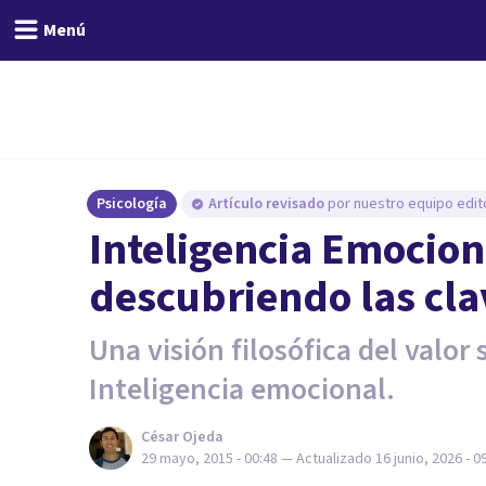
Menú
Psicología
Artículo revisado
por nuestro equipo edito
Inteligencia Emociona
descubriendo las cla
Una visión filosófica del valor s
Inteligencia emocional.
César Ojeda
29 mayo, 2015 - 00:48
— Actualizado
16 junio, 2026 - 0