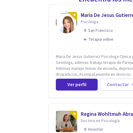
Maria De Jesus Gutierr
Psicóloga
San Francisco
Terapia online
Maria De Jesus Gutierrez Psicologa Clinica y
Sexologa, ademas trabaja terapia de Pareja
Ademas maneja temas de ansieda, depresi
drogadiccio, Acompa{amiento en divorcio.
Maneja enfoque Cognitivo Conductual. Con 
Ver perfil
Contactar
años de experiencia, constantemente
capacitandose en las diferntes areas de la
Salud Mental.
Regina Wohltmuh Abr
Doctora en Psicología
Houston