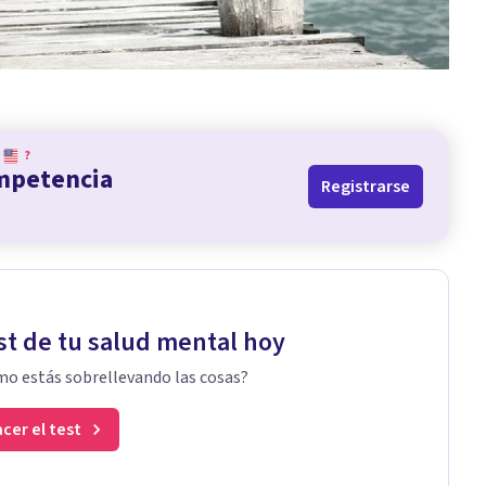
?
ompetencia
Registrarse
st de tu salud mental hoy
o estás sobrellevando las cosas?
cer el test