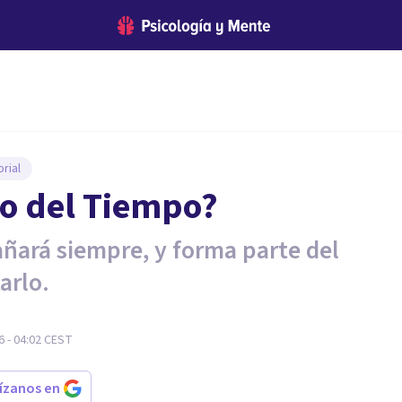
rial
so del Tiempo?
ñará siempre, y forma parte del
arlo.
6 - 04:02
CEST
rízanos en