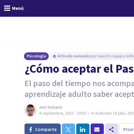
Menú
Psicología
Artículo revisado
por nuestro equipo edito
¿Cómo aceptar el Pa
El paso del tiempo nos acompa
aprendizaje adulto saber acept
Javi Soriano
4 septiembre, 2023 - 19:02
— Actualizado
10 julio, 202
Comparte
Prio