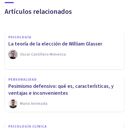
psicólogo
Artículos relacionados
Arturo Torres
PSICOLOGÍA
La teoría de la elección de William Glasser
Oscar Castillero Mimenza
ENTREVISTAS
PERSONALIDAD
Rosa Melgar: la Psicología va
Pesimismo defensivo: qué es, características, y
más allá de los estigmas
ventajas e inconvenientes
Mario Arrimada
Psicología Y Mente
PSICOLOGÍA CLÍNICA