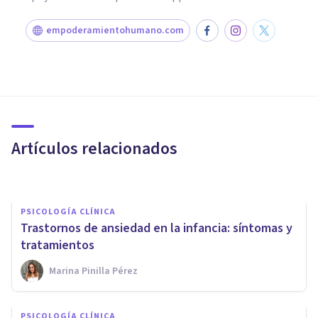
empoderamientohumano.com
ENTREVISTAS
Irene Brotons: «Hay quienes
conviven con los problemas de
ansiedad»
Artículos relacionados
Bertrand Regader
PSICOLOGÍA CLÍNICA
Trastornos de ansiedad en la infancia: síntomas y
tratamientos
Marina Pinilla Pérez
PSICOLOGÍA CLÍNICA
Cómo ayudar a una persona
PSICOLOGÍA CLÍNICA