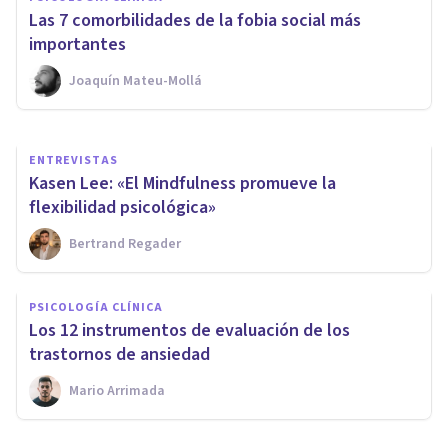
con ansiedad: 7 consejos sobre
Las 7 comorbilidades de la fobia social más
qué hacer
importantes
Joaquín Mateu-Mollá
Oscar Castillero Mimenza
ENTREVISTAS
Kasen Lee: «El Mindfulness promueve la
flexibilidad psicológica»
Bertrand Regader
PSICOLOGÍA CLÍNICA
Los 12 instrumentos de evaluación de los
trastornos de ansiedad
Mario Arrimada