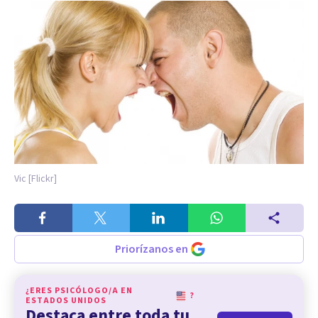
Vic [Flickr]
Priorízanos en
¿ERES PSICÓLOGO/A EN
?
ESTADOS UNIDOS
Destaca entre toda tu