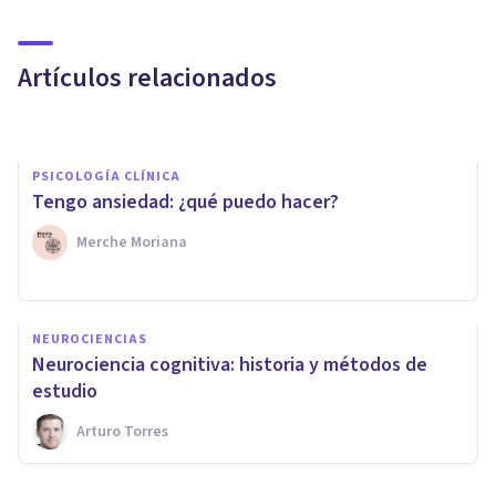
7 documentales que hablan
sobre el cerebro humano
Artículos relacionados
Oscar Castillero Mimenza
PSICOLOGÍA CLÍNICA
Tengo ansiedad: ¿qué puedo hacer?
Merche Moriana
PSICOLOGÍA CLÍNICA
NEUROCIENCIAS
Las 12 enfermedades del
Neurociencia cognitiva: historia y métodos de
cerebro más importantes
estudio
Arturo Torres
Oscar Castillero Mimenza