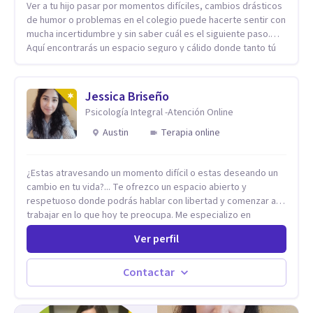
Ver a tu hijo pasar por momentos difíciles, cambios drásticos
de humor o problemas en el colegio puede hacerte sentir con
mucha incertidumbre y sin saber cuál es el siguiente paso.
Aquí encontrarás un espacio seguro y cálido donde tanto tú
como tus hijos se sentirán realmente escuchados,
comprendidos y apoyados para recuperar la tranquilidad en
casa. Me especializo en guiar a familias a través de
Jessica Briseño
herramientas prácticas y dinámicas adaptadas a la edad de
Psicología Integral -Atención Online
cada menor, dejando de lado las etiquetas y los tecnicismos.
Mi forma de trabajar se centra en entender las emociones
Austin
Terapia online
que hay detrás del comportamiento, ayudándoles a
desarrollar la confianza necesaria para superar sus retos y
¿Estas atravesando un momento difícil o estas deseando un
fortaleciendo la comunicación entre ustedes. Acompaño a
cambio en tu vida?... Te ofrezco un espacio abierto y
niños y adolescentes que están lidiando con la ansiedad, la
respetuoso donde podrás hablar con libertad y comenzar a
timidez, la rebeldía o dificultades escolares, así como a
trabajar en lo que hoy te preocupa. Me especializo en
padres que buscan orientación y pautas claras para educar
Trastornos de Ansiedad y a lo largo de mi experiencia
sin perder la paciencia ni el control. Si estás listo para dar el
Ver perfil
profesional he acompañado a muchas Familias y Parejas con
primer paso hacia una convivencia familiar más armoniosa,
distintas problemáticas como el manejo del estrés,
agenda tu sesión y empecemos a trabajar juntos.
Autoestima, Gestión de la Ira, Depresión, Retos en la Crianza,
Contactar
Codependencia, Celos, entre otros. Cuento con más de 12
años de experiencia en el área de la Salud mental y he
trabajado en distintos contextos clínicos con niños,