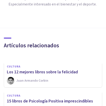
Especialmente interesado en el bienestar y el deporte.
PSICOLOGÍA
¿Qué es la felicidad según la
Psicología?
Artículos relacionados
Avance Psicólogos
CULTURA
Los 12 mejores libros sobre la felicidad
PSICOLOGÍA
Juan Armando Corbin
Adaptación hedónica: ¿cómo
modulamos nuestra búsqueda
CULTURA
del bienestar?
15 libros de Psicología Positiva imprescindibles