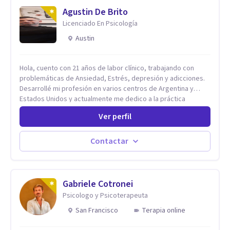
Agustin De Brito
Licenciado En Psicología
Austin
Hola, cuento con 21 años de labor clínico, trabajando con
problemáticas de Ansiedad, Estrés, depresión y adicciones.
Desarrollé mi profesión en varios centros de Argentina y
Estados Unidos y actualmente me dedico a la práctica
privada. Utilizo terapias cognitivas conductuales basadas en
Ver perfil
evidencia científica con comprobados resultados. Los
objetivos terapéuticos están centrados en brindar
herramientas concretas para el cambio, que permitan
Contactar
desarrollar nuevas habilidades y estrategias basadas en la
salud y calidad de vida.
Gabriele Cotronei
Psicologo y Psicoterapeuta
San Francisco
Terapia online