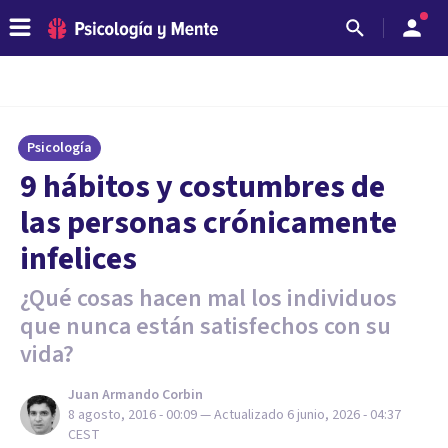
Psicología
​9 hábitos y costumbres de
las personas crónicamente
infelices
¿Qué cosas hacen mal los individuos
que nunca están satisfechos con su
vida?
Juan Armando Corbin
8 agosto, 2016 - 00:09
— Actualizado
6 junio, 2026 - 04:37
CEST