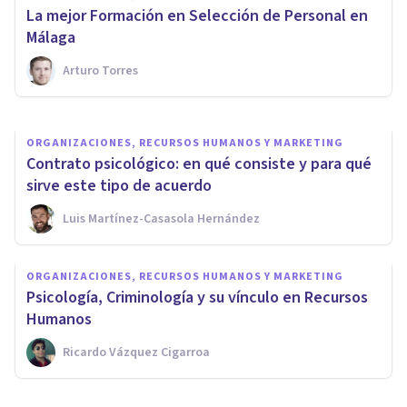
Psicología de las
La mejor Formación en Selección de Personal en
Organizaciones y los Recursos
Málaga
Humanos
Arturo Torres
Jonathan García-Allen
ORGANIZACIONES, RECURSOS HUMANOS Y MARKETING
Contrato psicológico: en qué consiste y para qué
sirve este tipo de acuerdo
Luis Martínez-Casasola Hernández
ORGANIZACIONES, RECURSOS HUMANOS Y MARKETING
Psicología, Criminología y su vínculo en Recursos
Humanos
Ricardo Vázquez Cigarroa