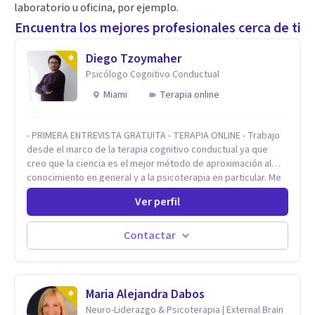
laboratorio u oficina, por ejemplo.
Encuentra los mejores profesionales cerca de ti
Diego Tzoymaher
Psicólogo Cognitivo Conductual
Miami
Terapia online
- PRIMERA ENTREVISTA GRATUITA - TERAPIA ONLINE - Trabajo
desde el marco de la terapia cognitivo conductual ya que
creo que la ciencia es el mejor método de aproximación al
conocimiento en general y a la psicoterapia en particular. Me
interesan los procesos de cambio conductual por los que una
Ver perfil
persona pueda alcanzar sus objetivos, transitando,
aceptando y modificando sus patrones cognitivos y
emocionales. Abordo patologías específicas como trastornos
Contactar
de ansiedad y del ánimo, y también crisis vitales y procesos
de crecimiento personal.
Maria Alejandra Dabos
Neuro-Liderazgo & Psicoterapia | External Brain