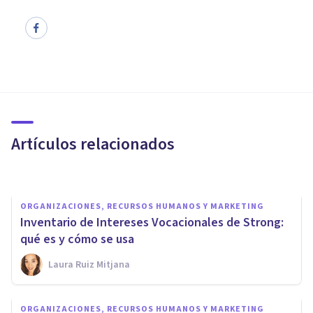
PSICOLOGÍA
Tipos de test psicológicos: sus
funciones y características
Artículos relacionados
Oscar Castillero Mimenza
ORGANIZACIONES, RECURSOS HUMANOS Y MARKETING
Inventario de Intereses Vocacionales de Strong:
qué es y cómo se usa
Laura Ruiz Mitjana
EMPRESAS
​Los 11 mejores Másters en
ORGANIZACIONES, RECURSOS HUMANOS Y MARKETING