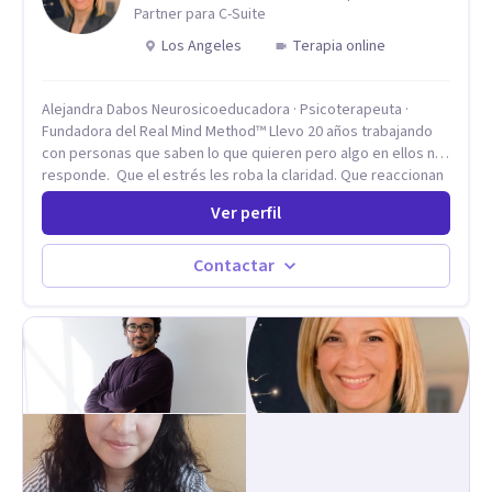
Partner para C-Suite
Los Angeles
Terapia online
Alejandra Dabos Neurosicoeducadora · Psicoterapeuta ·
Fundadora del Real Mind Method™ Llevo 20 años trabajando
con personas que saben lo que quieren pero algo en ellos no
responde. Que el estrés les roba la claridad. Que reaccionan
antes de pensar y después se arrepienten. Que las
Ver perfil
relaciones importantes se desgastan sin poder detenerlo. Mi
enfoque combina la neurociencia del comportamiento con la
psicoterapia de profundidad. No trabajo sobre los síntomas.
Contactar
Trabajo sobre el sistema nervioso — el mecanismo que
produce esos patrones — para que dejen de gobernar tu
vida. El resultado no es sentirse "mejor" por un rato. Es que el
patrón cambie.