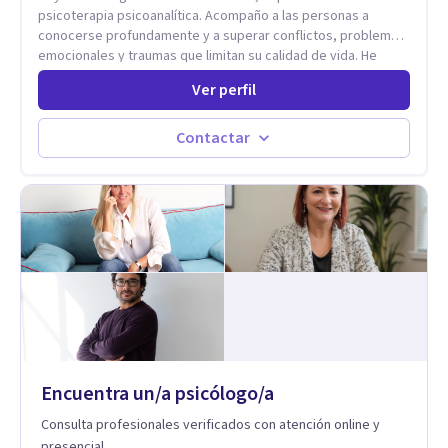
psicoterapia psicoanalítica. Acompaño a las personas a
conocerse profundamente y a superar conflictos, problemas
emocionales y traumas que limitan su calidad de vida. He
trabajado en reconocidas instituciones como el Hospital
Ver perfil
Psiquiátrico San Rafael, Instituto Psiquiátrico MENDAO, San
Bernardino, Hospital Psiquiátrico Infantil y el Centro de
Integración Juvenil. Además, tuve el privilegio de colaborar
Contactar
en comunidades como Olivar del Conde y Xochimilco, lo que
me permitió conocer diversas realidades y necesidades.
Encuentra un/a psicólogo/a
Consulta profesionales verificados con atención online y
presencial.