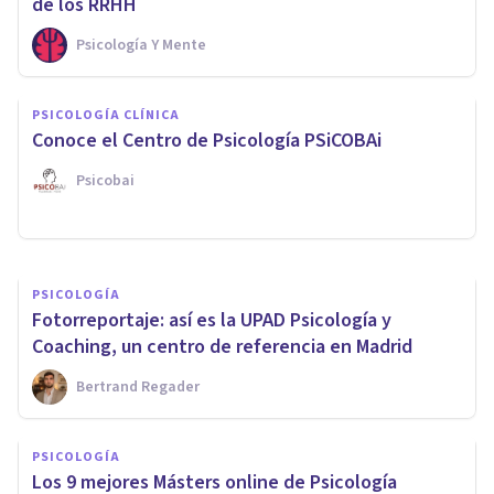
de los RRHH
Psicología Y Mente
ORGANIZACIONES, RECURSOS HUMANOS Y MARKETING
PSICOLOGÍA CLÍNICA
Los 11 mejores Másters de
Conoce el Centro de Psicología PSiCOBAi
Psicología del Trabajo
Psicobai
Xavier Molina
PSICOLOGÍA
Fotorreportaje: así es la UPAD Psicología y
Coaching, un centro de referencia en Madrid
Bertrand Regader
PSICOLOGÍA
Los 9 mejores Másters online de Psicología