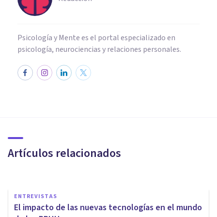
Psicología y Mente es el portal especializado en
psicología, neurociencias y relaciones personales.
PSICOLOGÍA
Los 10 mejores Grupos de
LinkedIn para psicólogos y
estudiantes
Artículos relacionados
Xavier Molina
ENTREVISTAS
El impacto de las nuevas tecnologías en el mundo