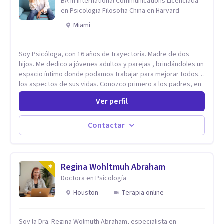
BA in International Communications Licenciada
en Psicologia Filosofia China en Harvard
Miami
Soy Psicóloga, con 16 años de trayectoria. Madre de dos
hijos. Me dedico a jóvenes adultos y parejas , brindándoles un
espacio íntimo donde podamos trabajar para mejorar todos
los aspectos de sus vidas. Conozco primero a los padres, en
el caso de niños u adolescentes, para luego seguir la terapia
Ver perfil
con sus hijos, apuntalándolos en su futuro personal,
universitario y profesional, siempre conteniendo
paralelamente a los padres y brindándoles un espacio de
Contactar
seguridad. Hago terapia de pareja y adultos con método
integrativo. Más información en: intherapy.today
Regina Wohltmuh Abraham
Doctora en Psicología
Houston
Terapia online
Soy la Dra. Regina Wolmuth Abraham, especialista en