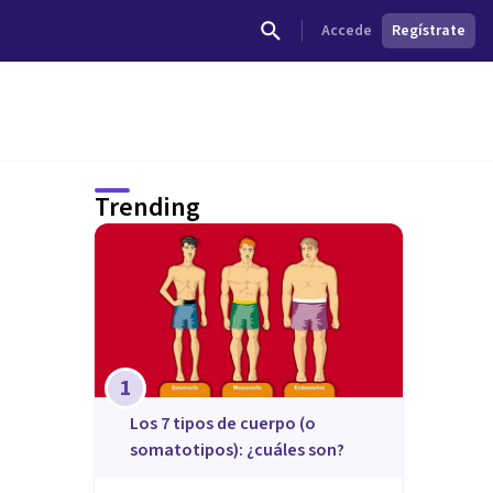
Accede
Regístrate
Trending
1
​Los 7 tipos de cuerpo (o
somatotipos): ¿cuáles son?