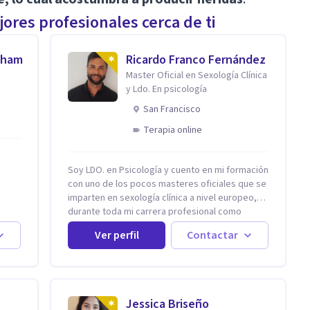
ores profesionales cerca de ti
aham
Ricardo Franco Fernández
Master Oficial en Sexología Clínica
y Ldo. En psicología
San Francisco
Terapia online
Soy LDO. en Psicología y cuento en mi formación
con uno de los pocos masteres oficiales que se
imparten en sexología clínica a nivel europeo,
tan
durante toda mi carrera profesional como
cidas
psicólogo-sexólogo he estado enfocado en la
Ver perfil
Contactar
 San
terapia sexual desde una perspectiva
multidisciplinar BIO-PSICO-SOCIAL ya que
l
aunque las bases de mi trabajo son
e el
psicológicas, si no se tienen en consideración
omo
otros factores la terapia puede no funcionar al
Jessica Briseño
tener una visión demasiado simplista,