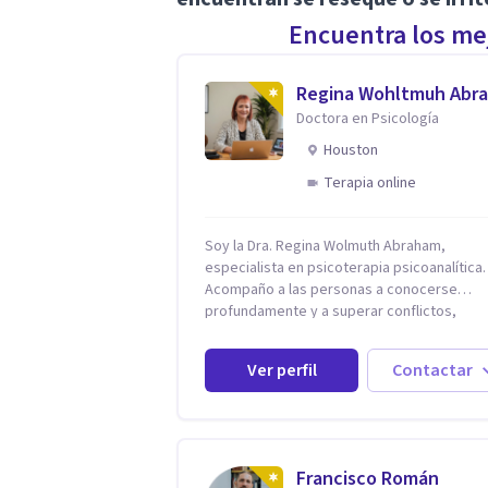
Encuentra los mej
Regina Wohltmuh Abr
Doctora en Psicología
Houston
Terapia online
Soy la Dra. Regina Wolmuth Abraham,
especialista en psicoterapia psicoanalítica.
Acompaño a las personas a conocerse
profundamente y a superar conflictos,
problemas emocionales y traumas que limi
su calidad de vida. He trabajado en recono
Ver perfil
Contactar
instituciones como el Hospital Psiquiátrico
Rafael, Instituto Psiquiátrico MENDAO, San
Bernardino, Hospital Psiquiátrico Infantil y e
Centro de Integración Juvenil. Además, tuv
privilegio de colaborar en comunidades c
Francisco Román
Olivar del Conde y Xochimilco, lo que me