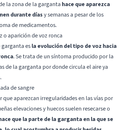
 de la zona de la garganta
hace que aparezca
nen durante días
y semanas a pesar de los
 toma de medicamentos.
oz o aparición de voz ronca
e garganta es
la evolución del tipo de voz hacia
ronca
. Se trata de un síntoma producido por la
s de la garganta por donde circula el aire ya
.
ñada de sangre
 que aparezcan irregularidades en las vías por
equeñas elevaciones y huecos suelen resecarse o
hace que la parte de la garganta en la que se
e, lo cual acostumbra a producir heridas
.