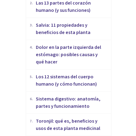
Las 13 partes del corazón
2
.
humano (y sus funciones)
Salvia: 11 propiedades y
3
.
beneficios de esta planta
Dolor en la parte izquierda del
4
.
estómago: posibles causas y
qué hacer
Los 12 sistemas del cuerpo
5
.
humano (y cómo funcionan)
Sistema digestivo: anatomía,
6
.
partes y funcionamiento
Toronjil: qué es, beneficios y
7
.
usos de esta planta medicinal