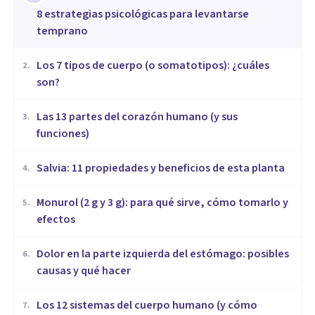
8 estrategias psicológicas para levantarse
temprano
​Los 7 tipos de cuerpo (o somatotipos): ¿cuáles
2
.
son?
Las 13 partes del corazón humano (y sus
3
.
funciones)
Salvia: 11 propiedades y beneficios de esta planta
4
.
Monurol (2 g y 3 g): para qué sirve, cómo tomarlo y
5
.
efectos
Dolor en la parte izquierda del estómago: posibles
6
.
causas y qué hacer
Los 12 sistemas del cuerpo humano (y cómo
7
.