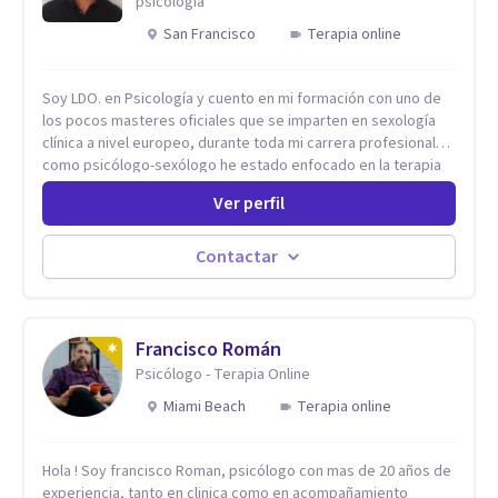
psicología
San Francisco
Terapia online
Soy LDO. en Psicología y cuento en mi formación con uno de
los pocos masteres oficiales que se imparten en sexología
clínica a nivel europeo, durante toda mi carrera profesional
como psicólogo-sexólogo he estado enfocado en la terapia
sexual desde una perspectiva multidisciplinar BIO-PSICO-
Ver perfil
SOCIAL ya que aunque las bases de mi trabajo son
psicológicas, si no se tienen en consideración otros factores
la terapia puede no funcionar al tener una visión demasiado
Contactar
simplista, excluyendo de antemano otros factores que
pueden influir. Mi intención es ayudar para conseguir una
mejora global de tu sexualidad, considerando cada caso
como algo particular e intentando adaptarme a tu situación
Francisco Román
personal concreta. En especial mi ámbito de trabajo es la
Psicólogo - Terapia Online
disfunción eréctil, la eyaculación precoz y la falta de deseo
Miami Beach
Terapia online
tanto en mujeres como en hombres. La sexualidad es de
enorme importancia tanto para el bienestar físico y mental
como a nivel personal para una buena autoestima y una
Hola ! Soy francisco Roman, psicólogo con mas de 20 años de
relación saludable de pareja.
experiencia, tanto en clinica como en acompañamiento