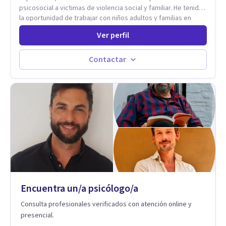
psicosocial a victimas de violencia social y familiar. He tenido
la oportunidad de trabajar con niños adultos y familias en
todos los espacios y esto me ha dado un una variedad de
Ver perfil
aprendizajes que ahora pongo a tu disposicion. En la
actualidad puedo atenderte de manera presencial y/o virtual,
de lunes a sabado. el costo de cada sesión lo acordamos en
Contactar
el primer contacto
Encuentra un/a psicólogo/a
Consulta profesionales verificados con atención online y
presencial.