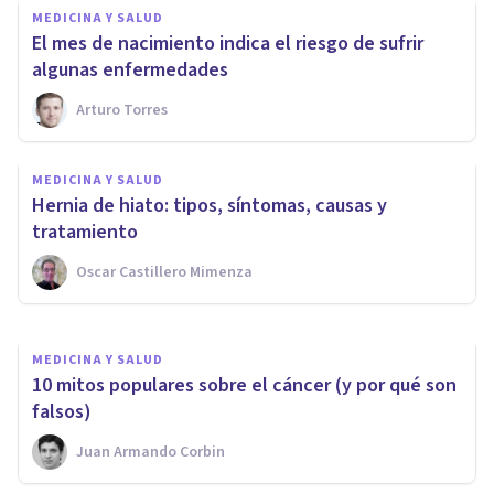
MEDICINA Y SALUD
El mes de nacimiento indica el riesgo de sufrir
algunas enfermedades
Arturo Torres
MEDICINA Y SALUD
MEDICINA Y SALUD
​Cáncer de colon: 8 síntomas de
Hernia de hiato: tipos, síntomas, causas y
alerta
tratamiento
Oscar Castillero Mimenza
Juan Armando Corbin
MEDICINA Y SALUD
​10 mitos populares sobre el cáncer (y por qué son
falsos)
Juan Armando Corbin