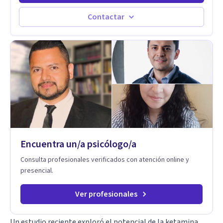
autoconocimiento y análisis, es posible acceder a las
historias personales, elaborar las experiencias del pasado y
Contactar
resignificarlas, liberando su influencia para construir un futuro
con mayor libertad y autenticidad. La terapia psicoanalítica
crea un espacio de verbalización libre y sin filtros. A través de
esta conversación abierta y del trabajo analítico conjunto, se
exploran las vivencias que aún condicionan el presente, se les
otorga un nuevo sentido y se transforma su impacto
emocional. De esta forma, los pacientes logran mayor
claridad sobre sí mismos, reducen significativamente su
sufrimiento y alcanzan cambios profundos y duraderos en su
vida y relaciones personales.
Encuentra un/a psicólogo/a
Consulta profesionales verificados con atención online y
presencial.
Ver profesionales
Un estudio reciente exploró el potencial de la ketamina