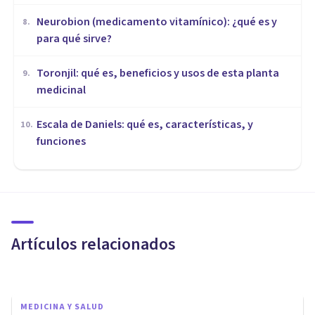
Neurobion (medicamento vitamínico): ¿qué es y
8
.
para qué sirve?
Toronjil: qué es, beneficios y usos de esta planta
9
.
medicinal
Escala de Daniels: qué es, características, y
10
.
funciones
MEDICINA Y SALUD
El cannabinol ayuda a tratar
los problemas de sueño, según
un estudio
Artículos relacionados
Javi Soriano
MEDICINA Y SALUD