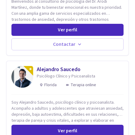
Bienvenidos al consultorio de psicología del Dr. Arodi
Martínez, donde tu bienestar emocional es nuestra prioridad.
Con una amplia gama de servicios especializados en
trastornos de ansiedad, depresión y otros trastornos
emocionales, estamos dedicados a ofrecerte el mejor
Ver perfil
tratamiento para mejorar tu salud mental. En nuestro
consultorio, ofrecemos una variedad de terapias y
tratamientos diseñados para satisfacer tus necesidades
Contactar
específicas: Terapia para Trastornos de Ansiedad y
Depresión: Somos expertos en el tratamiento de la ansiedad
y la depresión, utilizando enfoques basados en evidencia
para ayudarte a recuperar tu bienestar emocional. Terapia
Alejandro Saucedo
Individual, de Pareja y Familiar: Trabajamos contigo y tus
Psicólogo Clínico y Psicoanalista
seres queridos para fortalecer las relaciones y mejorar la
Florida
Terapia online
dinámica familiar. Evaluaciones Psicológicas y Terapias
Especializadas: Terapia cognitivo-conductual Terapia de
apoyo Terapia psicodinámica Terapia enfocada en la solución
Soy Alejandro Saucedo, psicólogo clínico y psicoanalista.
Terapia de exposición Terapia de juego para niños
Acompaño a adultos y adolescentes que atraviesan ansiedad,
Tratamiento de Traumas y Trastornos de Estrés
depresión, baja autoestima, dificultades en sus relaciones,
Postraumático: Ofrecemos apoyo psicológico para ayudarte
terapia de pareja y crisis vitales, a explorar y elaborar en
a superar experiencias traumáticas y mejorar tu calidad de
profundidad los conflictos internos que generan malestar en
vida. Tratamiento de Adicciones.
Ver perfil
su presente. A través del proceso psicoanalítico de