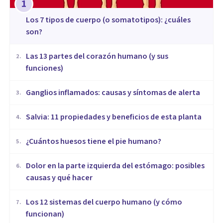
1
​Los 7 tipos de cuerpo (o somatotipos): ¿cuáles
son?
Las 13 partes del corazón humano (y sus
2
.
funciones)
Ganglios inflamados: causas y síntomas de alerta
3
.
Salvia: 11 propiedades y beneficios de esta planta
4
.
¿Cuántos huesos tiene el pie humano?
5
.
Dolor en la parte izquierda del estómago: posibles
6
.
causas y qué hacer
Los 12 sistemas del cuerpo humano (y cómo
7
.
funcionan)