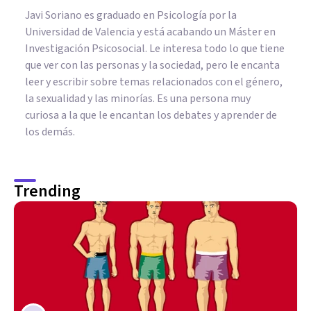
Javi Soriano es graduado en Psicología por la
Universidad de Valencia y está acabando un Máster en
Investigación Psicosocial. Le interesa todo lo que tiene
que ver con las personas y la sociedad, pero le encanta
leer y escribir sobre temas relacionados con el género,
la sexualidad y las minorías. Es una persona muy
curiosa a la que le encantan los debates y aprender de
los demás.
Trending