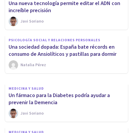
Una nueva tecnología permite editar el ADN con
increíble precisión
Javi Soriano
SEXOLOGÍA
Anorgasmia femenina
PSICOLOGÍA SOCIAL Y RELACIONES PERSONALES
(incapacidad para llegar al
Una sociedad dopada: España bate récords en
orgasmo): causas y
consumo de Ansiolíticos y pastillas para dormir
tratamiento
Natalia Pérez
Jonatan Suárez
MEDICINA Y SALUD
Un fármaco para la Diabetes podría ayudar a
prevenir la Demencia
Javi Soriano
MEDICINA Y SALUD