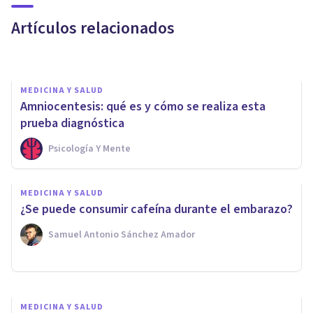
corporal
Artículos relacionados
Samuel Antonio Sánchez Amador
MEDICINA Y SALUD
Amniocentesis: qué es y cómo se realiza esta
prueba diagnóstica
Psicología Y Mente
MEDICINA Y SALUD
Síndrome de ovario
MEDICINA Y SALUD
poliquístico: síntomas, causas
¿Se puede consumir cafeína durante el embarazo?
y efectos en el cuerpo
Samuel Antonio Sánchez Amador
Valentín Elorza
MEDICINA Y SALUD