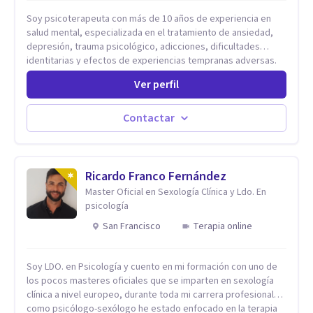
Soy psicoterapeuta con más de 10 años de experiencia en
salud mental, especializada en el tratamiento de ansiedad,
depresión, trauma psicológico, adicciones, dificultades
identitarias y efectos de experiencias tempranas adversas.
Ofrezco un espacio terapéutico seguro, confidencial y
Ver perfil
profundamente humano, donde el dolor emocional puede
transformarse en autoconocimiento, regulación emocional y
bienestar. Trabajo desde un enfoque integrativo que combina
Contactar
psicoanálisis, terapia somática y de trauma, psicología
corporal, Mentalization Based Therapy (MBT), hipnoterapia y
respiración neurodinámica, integrando actualmente la
Psicología Analítica Junguiana. Mi abordaje también incorpora
Ricardo Franco Fernández
perspectivas interculturales, ecopsicología y el trabajo
Master Oficial en Sexología Clínica y Ldo. En
simbólico con el inconsciente, entendiendo que cada
psicología
proceso terapéutico es único y requiere una mirada
San Francisco
Terapia online
personalizada.
Soy LDO. en Psicología y cuento en mi formación con uno de
los pocos masteres oficiales que se imparten en sexología
clínica a nivel europeo, durante toda mi carrera profesional
como psicólogo-sexólogo he estado enfocado en la terapia