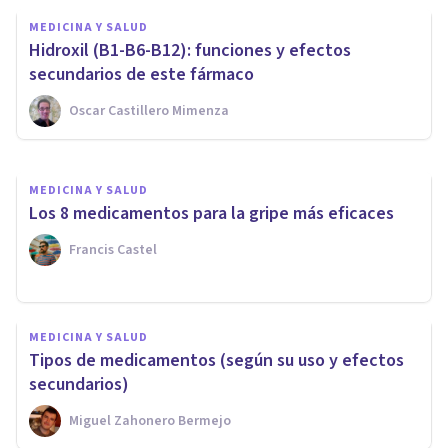
MEDICINA Y SALUD
MEDICINA Y SALUD
Bromuro de pinaverio: qué es
Hidroxil (B1-B6-B12): funciones y efectos
y para qué se usa este fármaco
secundarios de este fármaco
Oscar Castillero Mimenza
Nahum Montagud Rubio
MEDICINA Y SALUD
Los 8 medicamentos para la gripe más eficaces
Francis Castel
MEDICINA Y SALUD
Tipos de medicamentos (según su uso y efectos
secundarios)
Miguel Zahonero Bermejo