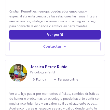
Cristian Pernett es neuropsicoeducador emocional y
especialista en la ciencia de las relaciones humanas. Integra
neurociencias, inteligencia emocional y coaching estratégico
para convertir la evidencia científica en herramientas
prácticas que mejoran la forma en que las personas viven,
Ver perfil
aman, lideran y se comunican. Con más de 20 años de
experiencia, acompaña a personas, parejas y líderes en
procesos de desarrollo personal y profesional. Su trabajo se
Contactar
centra en la regulación emocional, las relaciones de pareja, la
comunicación efectiva y el liderazgo consciente. Su
metodología combina psicología contemporánea,
neurociencias y estrategias de cambio basadas en evidencia
Jessica Perez Rubio
para fortalecer la autoestima, desarrollar habilidades
Psicologa infantil
socioemocionales y promover cambios sostenibles. Como
Florida
Terapia online
divulgador científico, acerca la psicología y las neurociencias
a la vida cotidiana mediante contenidos claros, rigurosos y
aplicables, con el propósito de impulsar un bienestar integral.
Ver a tu hijo pasar por momentos difíciles, cambios drásticos
de humor o problemas en el colegio puede hacerte sentir con
mucha incertidumbre y sin saber cuál es el siguiente paso.
Aquí encontrarás un espacio seguro y cálido donde tanto tú