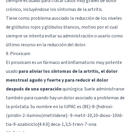
siempre es usado para tratar casos muy graves de
dolor
crónico
, incluyéndose los síntomas de la artritis.
Tiene como problema asociado la reducción de los niveles
de glóbulos rojos y glóbulos blancos, motivo por el cual
siempre se intenta evitar su administración o usarlo como
último recurso en la reducción del dolor.
9. Piroxicam
El piroxicam es un fármaco antiinflamatorio muy potente
usado
para aliviar los síntomas de la artritis, el dolor
menstrual agudo y fuerte y para reducir el dolor
después de una operación
quirúrgica. Suele administrarse
también para cuando hay un dolor asociado a problemas de
la próstata. Su nombre en la IUPAC es (8E)-8-[hidroxi-
(piridin-2-ilamino)metilidene]- 9-metil-10,10-dioxo-10λ6-
tia-9-azabiciclo[4.4.0] deca-1,3,5-trien-7-ona