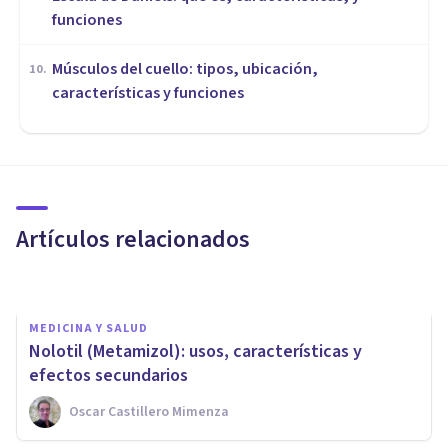
funciones
Músculos del cuello: tipos, ubicación,
10
.
características y funciones
MEDICINA Y SALUD
Tramadol: características y
efectos secundarios de este
analgésico
Artículos relacionados
Laura Ruiz Mitjana
MEDICINA Y SALUD
Nolotil (Metamizol): usos, características y
efectos secundarios
Oscar Castillero Mimenza