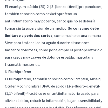
El enantyum o ácido (2S)-2-[3-(benzoil)fenil]propanoicoes,
también conocido como dexketoprofeno un
antiinflamatorio muy potente, tanto que no se debería
tomar sin la supervisión de un médico.
Su consumo debe
limitarse a períodos cortos
, como mucho de una semana.
Sirve para tratar el dolor agudo durante situaciones
bastante dolorosas, como por ejemplo el postoperatorio o
para casos muy graves de dolor de espalda, muscular y
traumatismos serios.
6. Flurbiprofeno
El flurbiprofeno, también conocido como Strepfen, Ansaid,
Ocufen y con nombre IUPAC de ácido (±)-2-fluoro-α-metil-
(1,1'-bifenil)-4-acético es un antiinflamatorio usado para
aliviar el dolor, reducir la inflamación, bajar la sensibilidad y
evitar la rigidez asociada a la artritis. Este fármaco no está