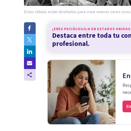
Estas células están diseñadas para crear nuevos seres vivos
¿ERES PSICÓLOGO/A EN
ESTADOS UNIDOS
Destaca entre toda tu c
profesional.
En
Resp
nece
En