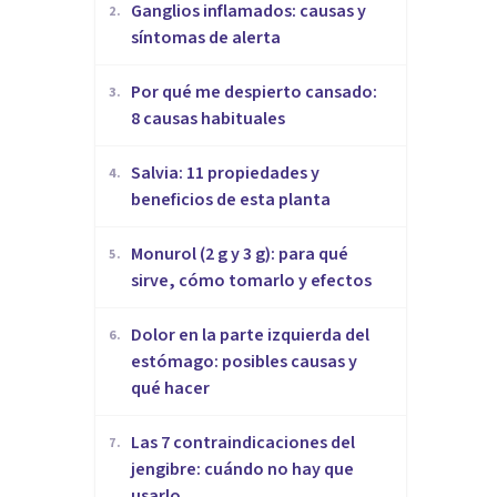
Ganglios inflamados: causas y
2
.
síntomas de alerta
Por qué me despierto cansado:
3
.
8 causas habituales
Salvia: 11 propiedades y
4
.
beneficios de esta planta
Monurol (2 g y 3 g): para qué
5
.
sirve, cómo tomarlo y efectos
Dolor en la parte izquierda del
6
.
estómago: posibles causas y
qué hacer
Las 7 contraindicaciones del
7
.
jengibre: cuándo no hay que
usarlo