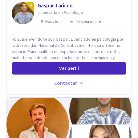
Psicología Analítica Junguiana. Mi abordaje también incorpora
Gaspar Taricco
perspectivas interculturales, ecopsicología y el trabajo
Licenciado en Psicologia
simbólico con el inconsciente, entendiendo que cada
Houston
Terapia online
proceso terapéutico es único y requiere una mirada
personalizada.
Hola, Bienvenido/a! soy Gaspar, Licenciado en psicología por
la Universidad Nacional de Cordoba, me interesa ofrecer un
espacio Psicoanalítico en español donde el abordaje del
malestar sea desde una escucha atenta, sin prejuicios y
rescatando lo singular de cada caso, sin caer en etiquetas.
Ver perfil
Considero que todas las personas en algún momento pueden
sufrir y cada una por cuestiones particulares, es en mi
espacio donde se le dará un lugar a esas cuestiones
Contactar
singulares de cada uno, para luego generar cambios. Soy una
persona en constante formación, actualmente curso
seminarios, una especialización en psicoanálisis y también
investigo. Siempre en la búsqueda de ser un mejor
profesional.