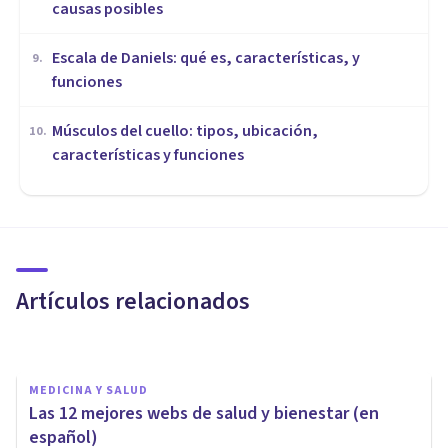
causas posibles
Escala de Daniels: qué es, características, y
9
.
funciones
Músculos del cuello: tipos, ubicación,
10
.
características y funciones
VIDA SALUDABLE
Las 7 mejores pastas de
dientes (estudio científico)
Artículos relacionados
Xavier Molina
MEDICINA Y SALUD
Las 12 mejores webs de salud y bienestar (en
español)