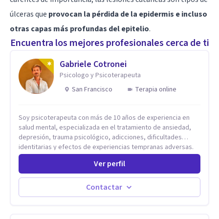
úlceras que
provocan la pérdida de la epidermis e incluso
otras capas más profundas del epitelio
.
Encuentra los mejores profesionales cerca de ti
Gabriele Cotronei
Psicologo y Psicoterapeuta
San Francisco
Terapia online
Soy psicoterapeuta con más de 10 años de experiencia en
salud mental, especializada en el tratamiento de ansiedad,
depresión, trauma psicológico, adicciones, dificultades
identitarias y efectos de experiencias tempranas adversas.
Ofrezco un espacio terapéutico seguro, confidencial y
Ver perfil
profundamente humano, donde el dolor emocional puede
transformarse en autoconocimiento, regulación emocional y
bienestar. Trabajo desde un enfoque integrativo que combina
Contactar
psicoanálisis, terapia somática y de trauma, psicología
corporal, Mentalization Based Therapy (MBT), hipnoterapia y
respiración neurodinámica, integrando actualmente la