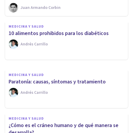
Juan Armando Corbin
MEDICINA Y SALUD
MEDICINA Y SALUD
Acondroplasia: síntomas,
10 alimentos prohibidos para los diabéticos
causas y tratamientos
Andrés Carrillo
Oscar Castillero Mimenza
MEDICINA Y SALUD
Paratonía: causas, síntomas y tratamiento
Andrés Carrillo
MEDICINA Y SALUD
¿Cómo es el cráneo humano y de qué manera se
desarrolla?