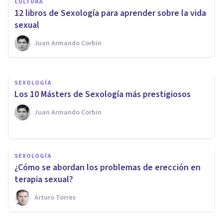
CULTURA
Los 4 tipos de Sexólogos (y sus
12 libros de Sexología para aprender sobre la vida
funciones principales)
sexual
Juan Armando Corbin
Nahum Montagud Rubio
SEXOLOGÍA
Los 10 Másters de Sexología más prestigiosos
Juan Armando Corbin
SEXOLOGÍA
¿Cómo se abordan los problemas de erección en
terapia sexual?
Arturo Torres