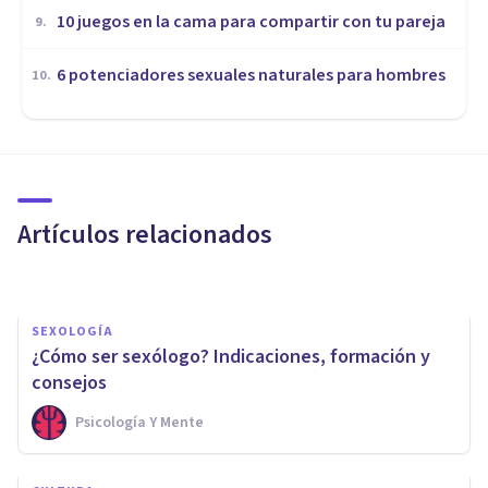
10 juegos en la cama para compartir con tu pareja
9
.
​6 potenciadores sexuales naturales para hombres
10
.
SEXOLOGÍA
​Estudiar Sexología: 8 razones
que pueden convencerte
Artículos relacionados
Arturo Torres
SEXOLOGÍA
¿Cómo ser sexólogo? Indicaciones, formación y
consejos
Psicología Y Mente
SEXOLOGÍA