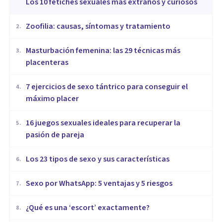
​Los 10 fetiches sexuales más extraños y curiosos
Zoofilia: causas, síntomas y tratamiento
2
.
Masturbación femenina: las 29 técnicas más
3
.
placenteras
7 ejercicios de sexo tántrico para conseguir el
4
.
máximo placer
16 juegos sexuales ideales para recuperar la
5
.
pasión de pareja
Los 23 tipos de sexo y sus características
6
.
Sexo por WhatsApp: 5 ventajas y 5 riesgos
7
.
¿Qué es una ‘escort’ exactamente?
8
.