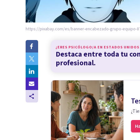
https://pixabay.com/es/banner-encabezado-grupo-equipo-8
¿ERES PSICÓLOGO/A EN
ESTADOS UNIDOS
Destaca entre toda tu c
profesional.
Te
¿Tie
Ha