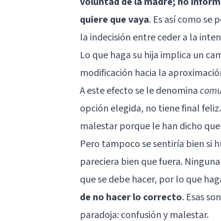
voluntad de la madre; no informa
quiere que vaya
. Es así como se 
la indecisión entre ceder a la inte
Lo que haga su hija implica un ca
modificación hacia la aproximación
A este efecto se le denomina
comu
opción elegida, no tiene final feliz.
malestar porque le han dicho que h
Pero tampoco se sentiría bien si h
pareciera bien que fuera. Ninguna
que se debe hacer, por lo que hag
de no hacer lo correcto
. Esas so
paradoja: confusión y malestar.