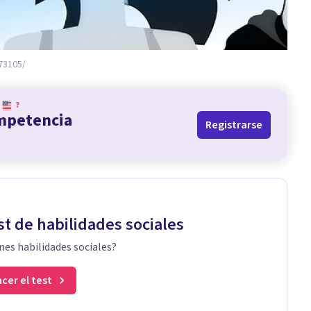
73105/
?
ompetencia
Registrarse
st de habilidades sociales
nes habilidades sociales?
cer el test