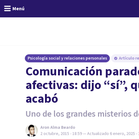
Menú
Psicología social y relaciones personales
Artículo r
​Comunicación paradó
afectivas: dijo “sí”, 
acabó
Uno de los grandes misterios 
Aron Alma Beardo
2 octubre, 2015 - 18:59
— Actualizado
6 enero, 2025 - 