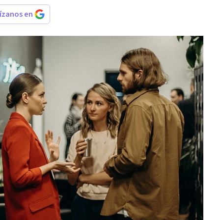
rízanos en