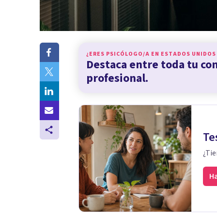
¿ERES PSICÓLOGO/A EN
ESTADOS UNIDOS
Destaca entre toda tu c
profesional.
Te
¿Tie
Ha