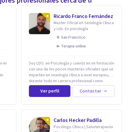
ores profesionales cerca de ti
Ricardo Franco Fernández
Master Oficial en Sexología Clínica
y Ldo. En psicología
San Francisco
Terapia online
n el
Soy LDO. en Psicología y cuento en mi formación
con uno de los pocos masteres oficiales que se
te
imparten en sexología clínica a nivel europeo,
y
durante toda mi carrera profesional como
tirán
psicólogo-sexólogo he estado enfocado en la
Ver perfil
Contactar
terapia sexual desde una perspectiva
multidisciplinar BIO-PSICO-SOCIAL ya que
aunque las bases de mi trabajo son
psicológicas, si no se tienen en consideración
do de
otros factores la terapia puede no funcionar al
Carlos Hecker Padilla
rma
tener una visión demasiado simplista,
Psicólogo Clínico | Sexoterapeuta
excluyendo de antemano otros factores que