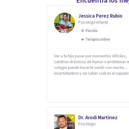
Encuentra los mej
Jessica Perez Rubio
Psicologa infantil
Florida
Terapia online
Ver a tu hijo pasar por momentos difíciles,
cambios drásticos de humor o problemas e
colegio puede hacerte sentir con mucha
incertidumbre y sin saber cuál es el siguien
paso. Aquí encontrarás un espacio seguro 
cálido donde tanto tú como tus hijos se sen
realmente escuchados, comprendidos y
apoyados para recuperar la tranquilidad en
casa. Me especializo en guiar a familias a través
de herramientas prácticas y dinámicas
adaptadas a la edad de cada menor, dejan
Dr. Arodi Martinez
lado las etiquetas y los tecnicismos. Mi fo
Psicólogo
de trabajar se centra en entender las