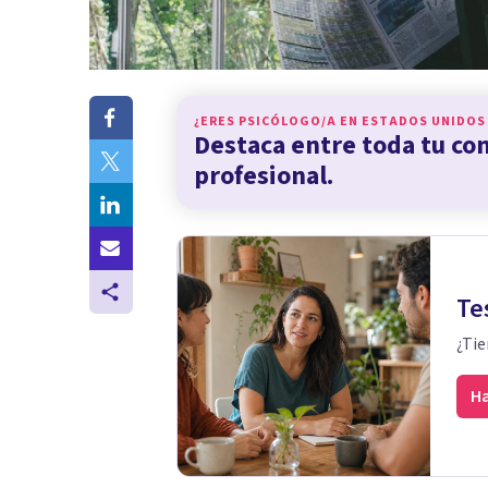
¿ERES PSICÓLOGO/A EN
ESTADOS UNIDOS
Destaca entre toda tu c
profesional.
Te
¿Tie
Ha