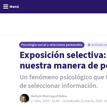
Menú
Psicología social y relaciones personales
Artículo r
Exposición selectiva:
nuestra manera de p
Un fenómeno psicológico que 
de seleccionar información.
Nahum Montagud Rubio
17 julio, 2020 - 22:49
— Actualizado
22 marzo, 2025 - 0