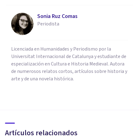
Sonia Ruz Comas
Periodista
Licenciada en Humanidades y Periodismo por la
Universitat Internacional de Catalunya y estudiante de
especialización en Cultura e Historia Medieval. Autora
de numerosos relatos cortos, artículos sobre historia y
arte y de una novela histórica.
PSICOLOGÍA SOCIAL Y RELACIONES PERSONALES
Antropología: qué es y cuál es
la historia de esta disciplina
científica
Artículos relacionados
Grecia Guzmán Martínez