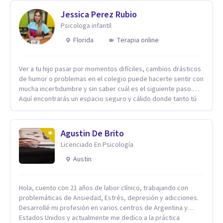
Jessica Perez Rubio
Psicologa infantil
Florida
Terapia online
Ver a tu hijo pasar por momentos difíciles, cambios drásticos
de humor o problemas en el colegio puede hacerte sentir con
mucha incertidumbre y sin saber cuál es el siguiente paso.
Aquí encontrarás un espacio seguro y cálido donde tanto tú
como tus hijos se sentirán realmente escuchados,
comprendidos y apoyados para recuperar la tranquilidad en
casa. Me especializo en guiar a familias a través de
Agustin De Brito
herramientas prácticas y dinámicas adaptadas a la edad de
Licenciado En Psicología
cada menor, dejando de lado las etiquetas y los tecnicismos.
Mi forma de trabajar se centra en entender las emociones
Austin
que hay detrás del comportamiento, ayudándoles a
desarrollar la confianza necesaria para superar sus retos y
Hola, cuento con 21 años de labor clínico, trabajando con
fortaleciendo la comunicación entre ustedes. Acompaño a
problemáticas de Ansiedad, Estrés, depresión y adicciones.
niños y adolescentes que están lidiando con la ansiedad, la
Desarrollé mi profesión en varios centros de Argentina y
timidez, la rebeldía o dificultades escolares, así como a
Estados Unidos y actualmente me dedico a la práctica
padres que buscan orientación y pautas claras para educar