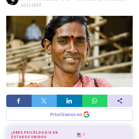
15:12
CEST
Priorízanos en
¿ERES PSICÓLOGO/A EN
?
ESTADOS UNIDOS