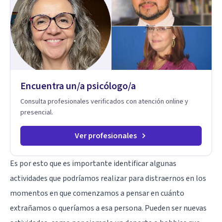
Individual, de Pareja y Familiar: Trabajamos contigo y tus
seres queridos para fortalecer las relaciones y mejorar la
dinámica familiar. Evaluaciones Psicológicas y Terapias
Especializadas: Terapia cognitivo-conductual Terapia de
apoyo Terapia psicodinámica Terapia enfocada en la solución
Terapia de exposición Terapia de juego para niños
Tratamiento de Traumas y Trastornos de Estrés
Postraumático: Ofrecemos apoyo psicológico para ayudarte
Encuentra un/a psicólogo/a
a superar experiencias traumáticas y mejorar tu calidad de
vida. Tratamiento de Adicciones.
Consulta profesionales verificados con atención online y
presencial.
Ver profesionales
Es por esto que es importante identificar algunas
actividades que podríamos realizar para distraernos en los
momentos en que comenzamos a pensar en cuánto
extrañamos o queríamos a esa persona. Pueden ser nuevas