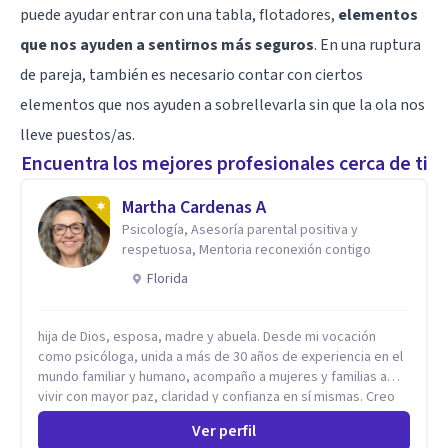
puede ayudar entrar con una tabla, flotadores,
elementos
que nos ayuden a sentirnos más seguros
. En una ruptura
de pareja, también es necesario contar con ciertos
elementos que nos ayuden a sobrellevarla sin que la ola nos
lleve puestos/as.
Encuentra los mejores profesionales cerca de ti
Martha Cardenas A
Psicología, Asesoría parental positiva y
respetuosa, Mentoria reconexión contigo
Florida
hija de Dios, esposa, madre y abuela. Desde mi vocación
como psicóloga, unida a más de 30 años de experiencia en el
mundo familiar y humano, acompaño a mujeres y familias a
vivir con mayor paz, claridad y confianza en sí mismas. Creo
profundamente que la vida está hecha de etapas, y que cada
Ver perfil
ciclo —personal, emocional, espiritual y familiar— trae