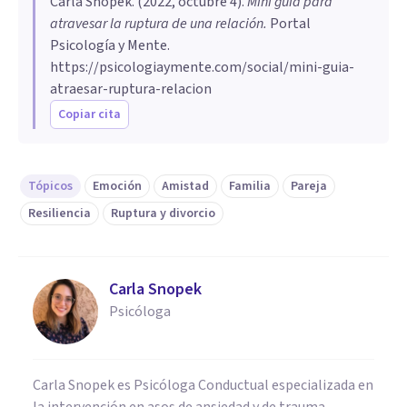
Carla Snopek
. (
2022, octubre 4
).
Mini guía para
atravesar la ruptura de una relación
.
Portal
Psicología y Mente.
https://psicologiaymente.com/social/mini-guia-
atraesar-ruptura-relacion
Copiar cita
Tópicos
Emoción
Amistad
Familia
Pareja
Resiliencia
Ruptura y divorcio
Carla Snopek
Psicóloga
Carla Snopek es Psicóloga Conductual especializada en
la intervención en asos de ansiedad y de trauma.