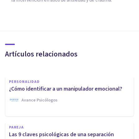
PSICOLOGÍA SOCIAL Y RELACIONES PERSONALES
Las 7 principales causas de las
relaciones tóxicas
Artículos relacionados
Psicobai
PERSONALIDAD
¿Cómo identificar a un manipulador emocional?
Avance Psicólogos
PSICOLOGÍA EDUCATIVA Y DEL DESARROLLO
Divorcio con hijos: ¿cómo
PAREJA
podemos afrontar sus
Las 9 claves psicológicas de una separación