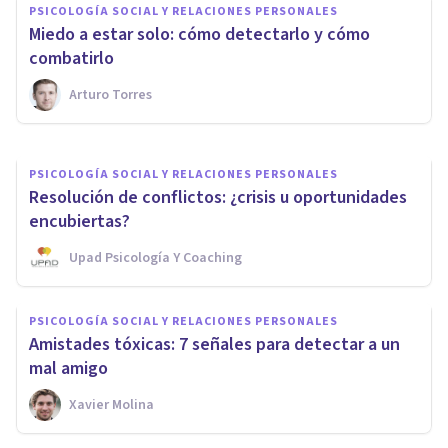
PSICOLOGÍA SOCIAL Y RELACIONES PERSONALES
5 formas de resolver un
Miedo a estar solo: cómo detectarlo y cómo
conflicto con eficacia
combatirlo
Arturo Torres
Grecia Guzmán Martínez
PSICOLOGÍA SOCIAL Y RELACIONES PERSONALES
Resolución de conflictos: ¿crisis u oportunidades
encubiertas?
Upad Psicología Y Coaching
PSICOLOGÍA SOCIAL Y RELACIONES PERSONALES
Amistades tóxicas: 7 señales para detectar a un
mal amigo
Xavier Molina