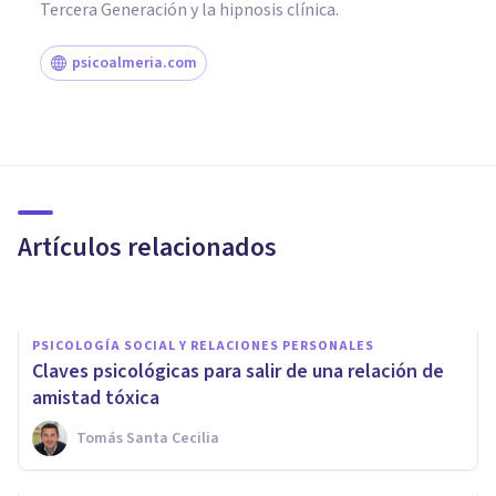
Tercera Generación y la hipnosis clínica.
psicoalmeria.com
PSICOLOGÍA SOCIAL Y RELACIONES PERSONALES
6 claves para mejorar tu
comunicación en las relaciones
personales
Artículos relacionados
Avance Psicólogos
PSICOLOGÍA SOCIAL Y RELACIONES PERSONALES
Claves psicológicas para salir de una relación de
amistad tóxica
Tomás Santa Cecilia
PSICOLOGÍA SOCIAL Y RELACIONES PERSONALES