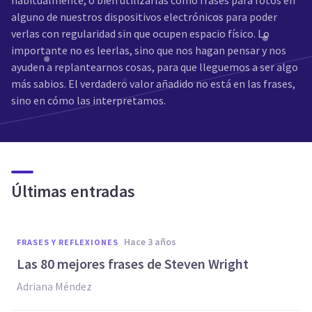
habitualmente, o bien utilizarlas como frases para fotos en
alguno de nuestros dispositivos electrónicos para poder
verlas con regularidad sin que ocupen espacio físico. Lo
importante no es leerlas, sino que nos hagan pensar y nos
ayuden a replantearnos cosas, para que lleguemos a ser algo
más sabios. El verdadero valor añadido no está en las frases,
sino en cómo las interpretamos.
Últimas entradas
hace 3 años
FRASES Y REFLEXIONES
Las 80 mejores frases de Steven Wright
Adriana Méndez