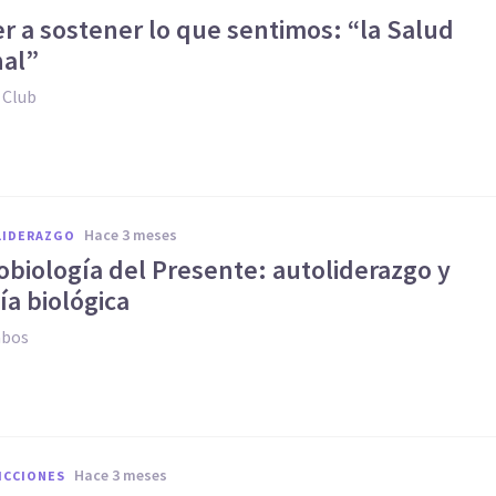
r a sostener lo que sentimos: “la Salud
al”
 Club
hace 3 meses
LIDERAZGO
obiología del Presente: autoliderazgo y
a biológica
abos
hace 3 meses
ICCIONES