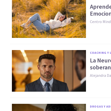
Aprende
Emocion
Centro Mind
COACHING Y 
La Neur
soberaní
Alejandra D
DROGAS Y AD