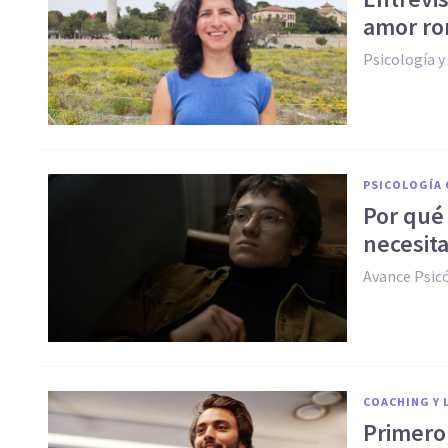
amor ro
Psicología 
PSICOLOGÍA 
Por qué
necesit
Avance Psic
COACHING Y 
Primero,