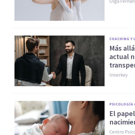
Olga Fernán
COACHING Y 
Más allá
actual n
transpe
Innerkey
PSICOLOGÍA 
El papel
nacimie
Centro Psic