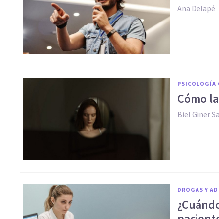
Ana Delapé
PSICOLOGÍA 
Cómo la 
Biel Giner S
DROGAS Y AD
¿Cuándo
pacient