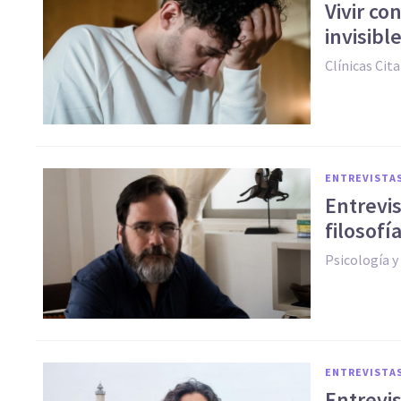
Vivir co
invisibl
Clínicas Cita
ENTREVISTA
Entrevis
filosofí
Psicología 
ENTREVISTA
Entrevi