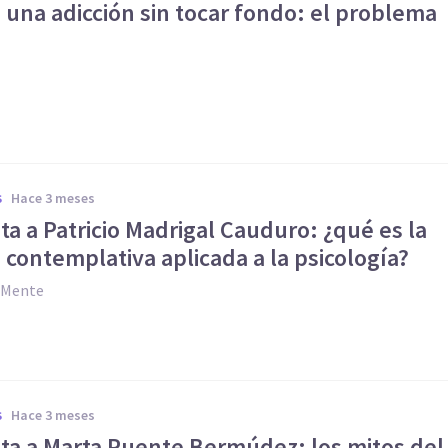
n una adicción sin tocar fondo: el problema
e
hace 3 meses
S
ta a Patricio Madrigal Cauduro: ¿qué es la
a contemplativa aplicada a la psicología?
y Mente
hace 3 meses
S
sta a Marta Puente Bermúdez: los mitos del