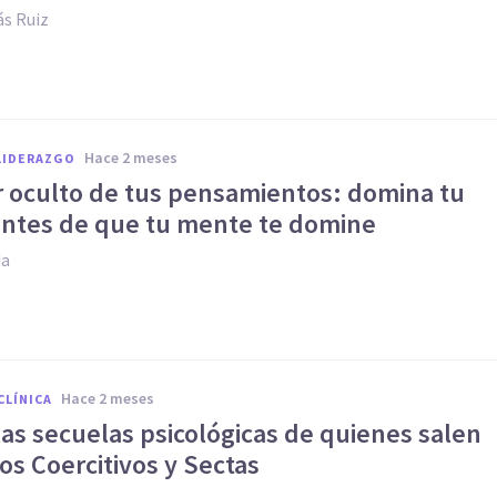
s Ruiz
hace 2 meses
LIDERAZGO
r oculto de tus pensamientos: domina tu
ntes de que tu mente te domine
da
hace 2 meses
CLÍNICA
las secuelas psicológicas de quienes salen
s Coercitivos y Sectas