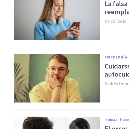
La falsa
reemplaz
PsicoTools
PSICOLOGÍA
Cuidars
autocui
Andrés Don
hac
PAREJA
El exce