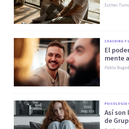
Esther Tomá
COACHING Y 
El pode
mente a
Pablo Buge
PSICOLOGÍA 
Así son 
de Grupo