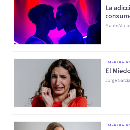
La adic
consumo
MonteAlmin
PSICOLOGÍA 
El Miedo
Jorge García
PSICOLOGÍA 