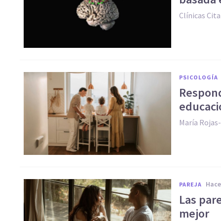
Clínicas Cita
PSICOLOGÍA
Respond
educaci
María Rojas
hac
PAREJA
Las pare
mejor