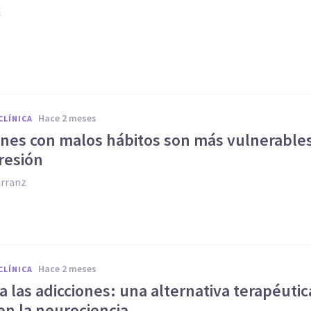
l
hace 2 meses
CLÍNICA
enes con malos hábitos son más vulnerable
resión
Arranz
hace 2 meses
CLÍNICA
 las adicciones: una alternativa terapéutic
en la neurociencia