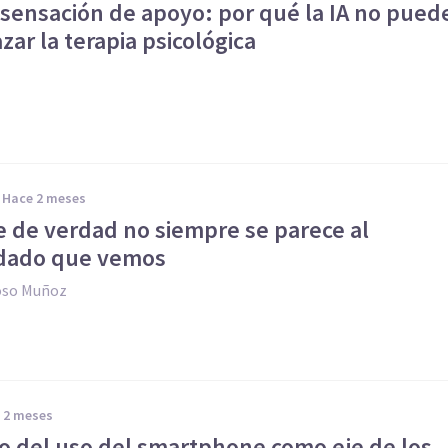
 sensación de apoyo: por qué la IA no pued
ar la terapia psicológica
hace 2 meses
e de verdad no siempre se parece al
dado que vemos
oso Muñoz
e 2 meses
so del uso del smartphone como eje de los