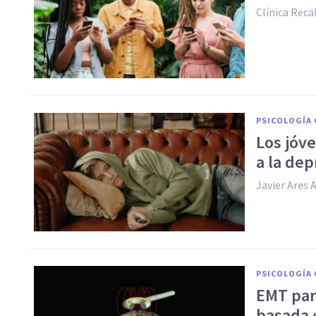
Clínica Reca
PSICOLOGÍA 
Los jóv
a la dep
Javier Ares 
PSICOLOGÍA 
EMT para
basada 