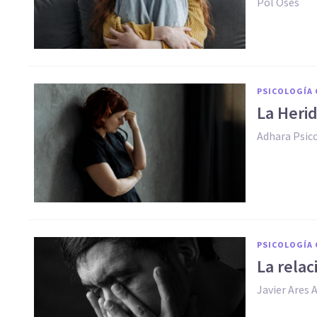
Pol Osés
PSICOLOGÍA 
La Heri
Adhara Psic
PSICOLOGÍA 
La relac
Javier Ares 