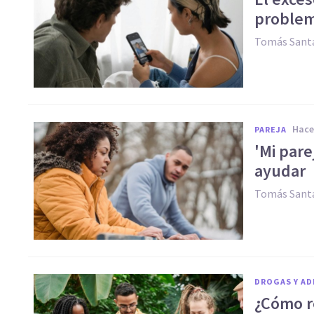
problem
Tomás Santa
hac
PAREJA
'Mi par
ayudar
Tomás Santa
DROGAS Y AD
¿Cómo r