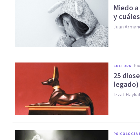
Miedo a 
y cuále
Juan Arman
h
CULTURA
25 diose
legado)
Izzat Hayka
PSICOLOGÍA 