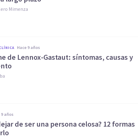
llero Mimenza
hace 9 años
CLÍNICA
e de Lennox-Gastaut: síntomas, causas y
ento
oba
e 9 años
ejar de ser una persona celosa? 12 formas
rlo