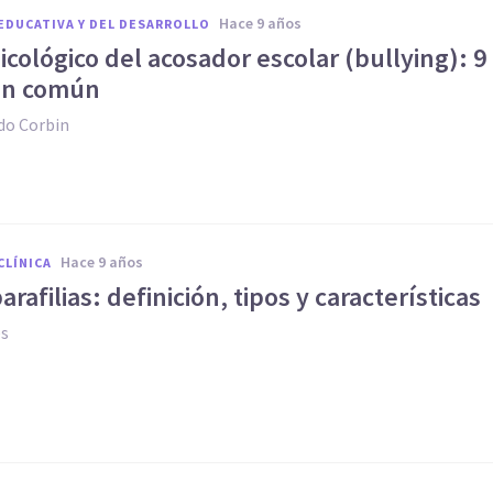
hace 9 años
EDUCATIVA Y DEL DESARROLLO
sicológico del acosador escolar (bullying): 9
en común
do Corbin
hace 9 años
CLÍNICA
parafilias: definición, tipos y características
es