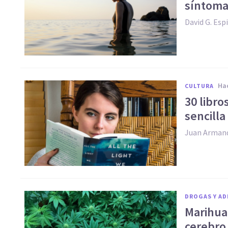
síntoma
David G. Esp
h
CULTURA
30 libro
sencilla
Juan Arman
DROGAS Y AD
Marihuan
cerebro 