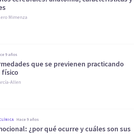
es
llero Mimenza
ace 9 años
ermedades que se previenen practicando
 físico
rcía-Allen
hace 9 años
CLÍNICA
mocional: ¿por qué ocurre y cuáles son sus