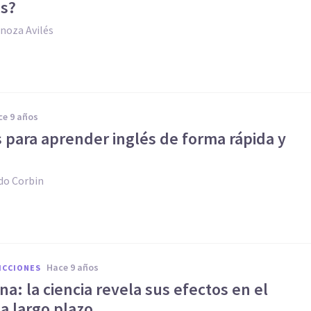
s?
inoza Avilés
ace 9 años
s para aprender inglés de forma rápida y
do Corbin
hace 9 años
ICCIONES
a: la ciencia revela sus efectos en el
a largo plazo