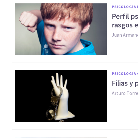
PSICOLOGÍA 
Perfil p
rasgos 
Juan Arman
PSICOLOGÍA 
Filias y 
Arturo Torr