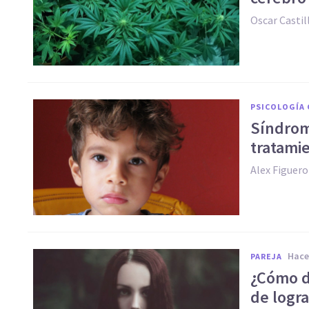
Oscar Casti
PSICOLOGÍA 
Síndrom
tratami
Alex Figuer
hac
PAREJA
¿Cómo d
de logra