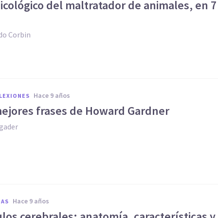
psicológico del maltratador de animales, en 7
do Corbin
hace 9 años
FLEXIONES
mejores frases de Howard Gardner
gader
hace 9 años
IAS
los cerebrales: anatomía, características y