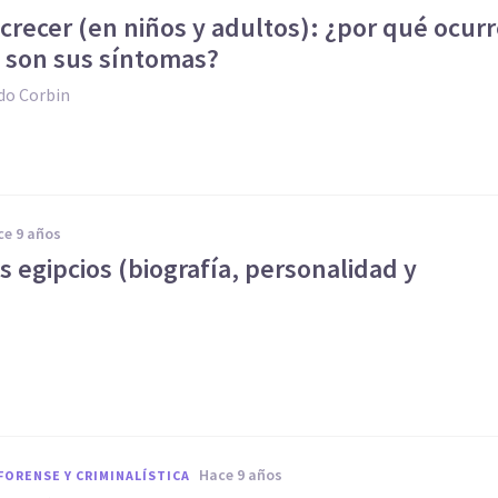
crecer (en niños y adultos): ¿por qué ocur
s son sus síntomas?
do Corbin
ace 9 años
s egipcios (biografía, personalidad y
l
hace 9 años
FORENSE Y CRIMINALÍSTICA