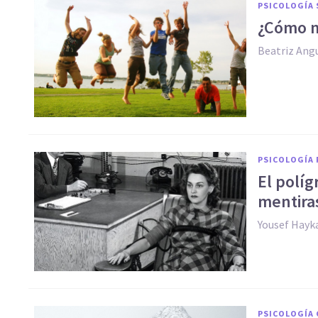
PSICOLOGÍA 
¿Cómo me
Beatriz Ang
PSICOLOGÍA 
El políg
mentira
Yousef Hayk
PSICOLOGÍA 