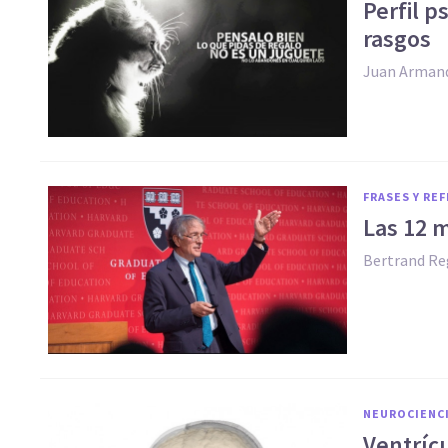
​Perfil 
rasgos
Juan Arman
FRASES Y RE
Las 12 
Bertrand Re
NEUROCIENC
Ventrícu