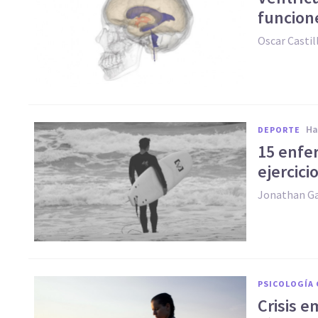
funcion
Oscar Casti
h
DEPORTE
​15 enf
ejercicio
Jonathan Ga
PSICOLOGÍA 
Crisis e