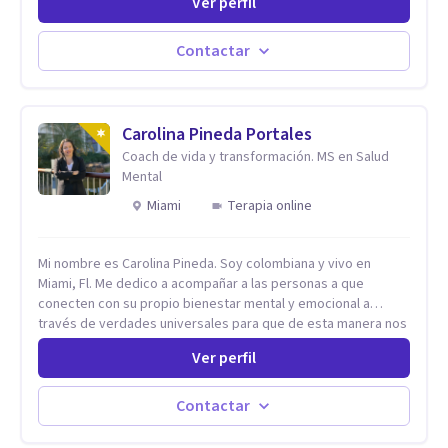
Ver perfil
herramientas fundamentales para crecer y fortalecer tu
mente, alma y SER. El cómo percibimos y manejamos
nuestros diarios sucesos es el detonator que nos lleva al
Contactar
resultado de efectos impactantes que se nos quedaran
memorables. Ayudar a otros seres humanos a disfrutar de la
hermosa vida que hay, es mi placer y deleite ya que ser FELIZ
es derecho de toda la GENTE.
Carolina Pineda Portales
Coach de vida y transformación. MS en Salud
Mental
Miami
Terapia online
Mi nombre es Carolina Pineda. Soy colombiana y vivo en
Miami, Fl. Me dedico a acompañar a las personas a que
conecten con su propio bienestar mental y emocional a
través de verdades universales para que de esta manera nos
permitamos navegar por la vida con facilidad, paz y gozo.
Ver perfil
Todo se encuentra en nuestra propia sabiduría. Todo ocurre
de adentro hacia afuera. Un poco (o mucho) de paz mental es
lo que necesitamos, todos. Empecemos por aqui.
Contactar