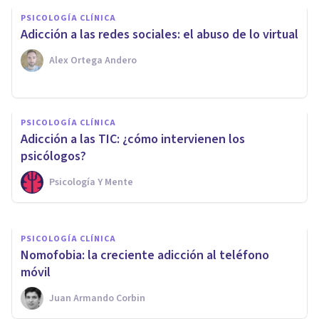
PSICOLOGÍA CLÍNICA
Adicción a las redes sociales: el abuso de lo virtual
Alex Ortega Andero
PSICOLOGÍA CLÍNICA
Alerta con los selfies: pueden
PSICOLOGÍA CLÍNICA
ser síntoma de algún trastorno
Adicción a las TIC: ¿cómo intervienen los
mental
psicólogos?
Psicología Y Mente
Arturo Torres
PSICOLOGÍA CLÍNICA
​Nomofobia: la creciente adicción al teléfono
móvil
Juan Armando Corbin