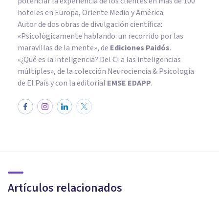
potenciar la experiencia de los clientes en más de 100
hoteles en Europa, Oriente Medio y América.
Autor de dos obras de divulgación científica:
«Psicológicamente hablando: un recorrido por las
maravillas de la mente»
, de
Ediciones Paidós
.
«¿Qué es la inteligencia? Del CI a las inteligencias
múltiples», de la colección Neurociencia & Psicología
de El País y con la editorial
EMSE EDAPP
.
PSICOLOGÍA CLÍNICA
Trastorno por videojuegos: un
nuevo desorden mental según
la OMS
Artículos relacionados
Isabel Rovira Salvador