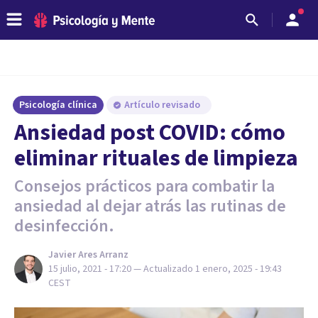
Psicología clínica
Artículo revisado
Ansiedad post COVID: cómo
eliminar rituales de limpieza
Consejos prácticos para combatir la
ansiedad al dejar atrás las rutinas de
desinfección.
Javier Ares Arranz
15 julio, 2021 - 17:20
— Actualizado
1 enero, 2025 - 19:43
CEST