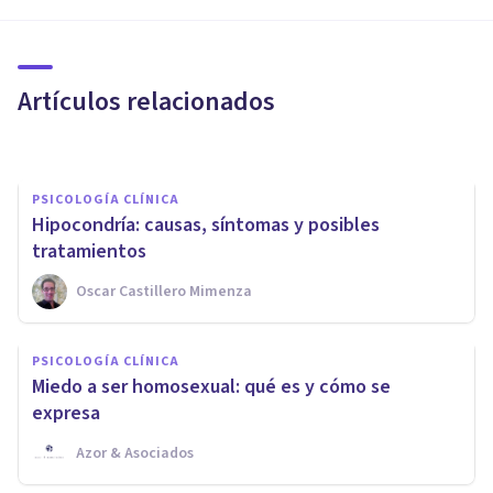
PSICOLOGÍA CLÍNICA
¿Es normal obsesionarse con
los números?
Artículos relacionados
Nahum Montagud Rubio
PSICOLOGÍA CLÍNICA
Hipocondría: causas, síntomas y posibles
tratamientos
Oscar Castillero Mimenza
PSICOLOGÍA CLÍNICA
¿Cómo se desarrolla el
PSICOLOGÍA CLÍNICA
Trastorno Obsesivo-
Miedo a ser homosexual: qué es y cómo se
Compulsivo?
expresa
Azor & Asociados
Joaquín Mateu-Mollá