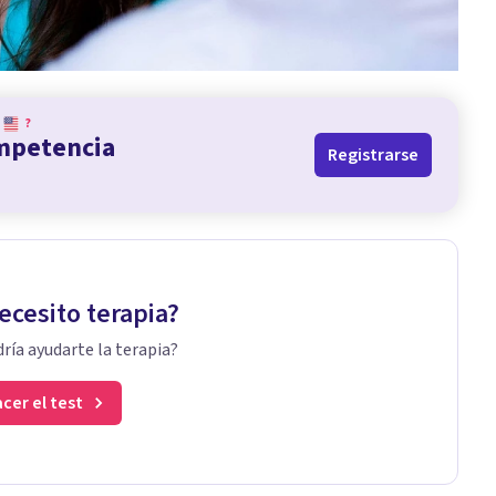
?
ompetencia
Registrarse
ecesito terapia?
ría ayudarte la terapia?
cer el test