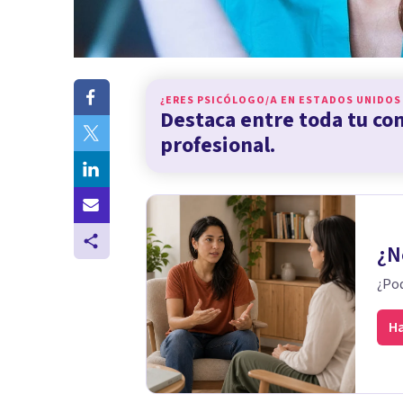
¿ERES PSICÓLOGO/A EN
ESTADOS UNIDOS
Destaca entre toda tu c
profesional.
¿N
¿Pod
Ha