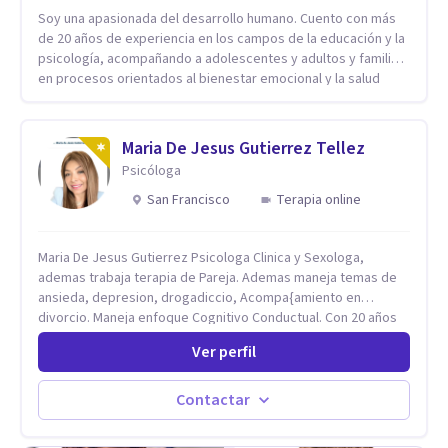
Soy una apasionada del desarrollo humano. Cuento con más
de 20 años de experiencia en los campos de la educación y la
psicología, acompañando a adolescentes y adultos y familias
en procesos orientados al bienestar emocional y la salud
mental. Mi visión es contribuir, a través de mi trabajo, a que
las personas accedan a una vida más digna, plena y con
sentido. Considero que esto es posible cuando
Maria De Jesus Gutierrez Tellez
desarrollamos una mayor conciencia de nuestro mundo
Psicóloga
interior y de la manera en que nuestras experiencias influyen
en nuestra forma de sentir, pensar y relacionarnos. Mi misión
San Francisco
Terapia online
es ofrecer un espacio de acompañamiento en salud mental
basado en la comprensión, la compasión y el respeto por el
Maria De Jesus Gutierrez Psicologa Clinica y Sexologa,
ritmo de cada persona. Integro conocimientos y herramientas
ademas trabaja terapia de Pareja. Ademas maneja temas de
de la psicología con un enfoque informado en trauma para
ansieda, depresion, drogadiccio, Acompa{amiento en
ayudar a mis clientes a comprender sus conflictos internos,
divorcio. Maneja enfoque Cognitivo Conductual. Con 20 años
fortalecer sus recursos personales, desarrollar nuevas
de experiencia, constantemente capacitandose en las
estrategias de afrontamiento y avanzar con mayor claridad,
Ver perfil
diferntes areas de la Salud Mental.
resiliencia y bienestar. Creo profundamente en la
autoconciencia como un camino fundamental para la
transformación personal y para construir una vida más
Contactar
auténtica y significativa.