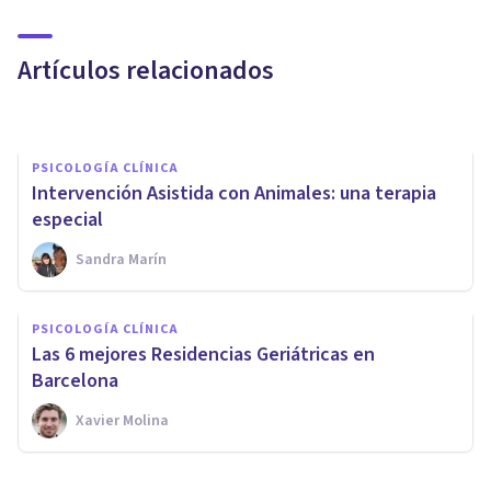
recurso terapéutico
alternativo
Artículos relacionados
María Doménech Martínez
PSICOLOGÍA CLÍNICA
Intervención Asistida con Animales: una terapia
especial
Sandra Marín
PSICOLOGÍA CLÍNICA
​Las cobayas tienen un efecto
PSICOLOGÍA CLÍNICA
positivo en los jóvenes con
Las 6 mejores Residencias Geriátricas en
Autismo
Barcelona
Xavier Molina
Adrián Triglia